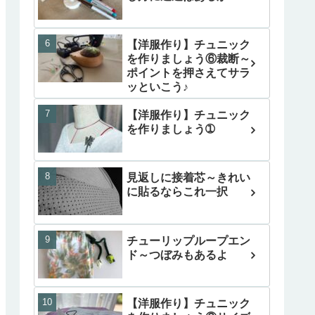
【洋服作り】チュニック
を作りましょう⑥裁断～
ポイントを押さえてサラ
ッといこう♪
【洋服作り】チュニック
を作りましょう➀
見返しに接着芯～きれい
に貼るならこれ一択
チューリップループエン
ド～つぼみもあるよ
【洋服作り】チュニック