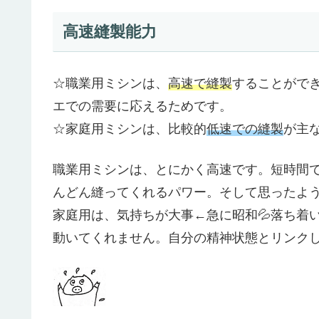
高速縫製能力
☆職業用ミシンは、
高速で縫製
することがで
エでの需要に応えるためです。
☆家庭用ミシンは、比較的
低速での縫製
が主
職業用ミシンは、とにかく高速です。短時間
んどん縫ってくれるパワー。そして思ったよ
家庭用は、気持ちが大事←急に昭和💦落ち着
動いてくれません。自分の精神状態とリンク