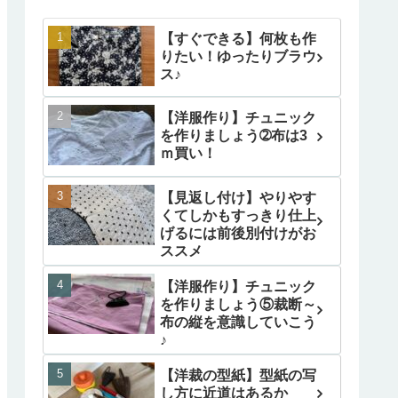
【すぐできる】何枚も作
りたい！ゆったりブラウ
ス♪
【洋服作り】チュニック
を作りましょう➁布は3
ｍ買い！
【見返し付け】やりやす
くてしかもすっきり仕上
げるには前後別付けがお
ススメ
【洋服作り】チュニック
を作りましょう⑤裁断～
布の縦を意識していこう
♪
【洋裁の型紙】型紙の写
し方に近道はあるか