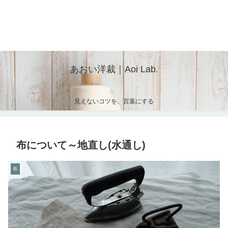
あおい洋裁｜Aoi Lab.
見えないコツを、言葉にする
布について～地直し(水通し)
布