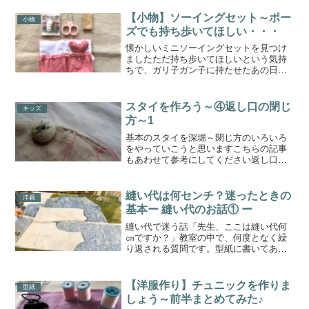
【小物】ソーイングセット～ポー
小物
ズでも持ち歩いてほしい・・・
懐かしいミニソーイングセットを見つけ
ましたただ持ち歩いてほしいという気持
ちで、ガリ子ガン子に持たせたあの日
www万が一、針と糸がどうしても必要に
なった時のためその万が一の時に、持っ
てるよーって言えたらすごくない？と、
スタイを作ろう～④返し口の閉じ
キッズ
無理やりカバンに入れたよ...
方～1
基本のスタイを深堀～閉じ方のいろいろ
をやっていこうと思いますこちらの記事
もあわせて参考にしてください返し口の
縫い代は、ほかの部分に比べ、少し広め
に残しておきます(直線又は緩やかなカー
ブの場合)表に返す前に、必ず一旦アイロ
縫い代は何センチ？迷ったときの
洋裁
ンでクセをつけておき...
基本ー 縫い代のお話① ー
縫い代で迷う話「先生、ここは縫い代何
㎝ですか？」教室の中で、何度となく繰
り返される質問です。型紙に書いてある
こともありますし、本に載っていること
もあります。何度か洋服を作り、同じよ
うな箇所を裁断してきたはずなのに、作
【洋服作り】チュニックを作りま
型紙
業が始まると、また迷いま...
しょう～前半まとめてみた♪