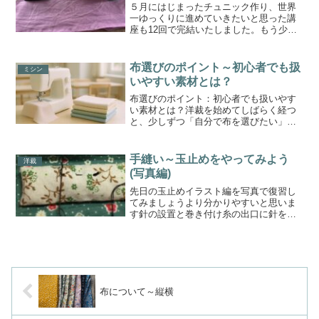
５月にはじまったチュニック作り、世界
一ゆっくりに進めていきたいと思った講
座も12回で完結いたしました。もう少し
細かく区切ったり、もっと伝えられるこ
とがあったと後悔は残っていますがこれ
から先、また続くシリーズに生かしたい
布選びのポイント～初心者でも扱
ミシン
と思っています。という...
いやすい素材とは？
布選びのポイント：初心者でも扱いやす
い素材とは？洋裁を始めてしばらく経つ
と、少しずつ「自分で布を選びたい」と
思い始めた方も多いのではないでしょう
か？布選びは洋裁の楽しみの一つです
が、種類が多すぎてどれを選べばよいの
手縫い～玉止めをやってみよう
洋裁
か迷ってしまうこともありま...
(写真編)
先日の玉止めイラスト編を写真で復習し
てみましょうより分かりやすいと思いま
す針の設置と巻き付け糸の出口に針を置
きますそのまま糸をぐるぐると巻き付け
ます(2～3回)巻き付けた糸を下へとしっか
り降ろします下ろしたところを指で押さ
えます(写真ではタ...
布について～縦横