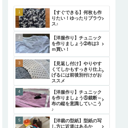
【すぐできる】何枚も作
りたい！ゆったりブラウ
ス♪
【洋服作り】チュニック
を作りましょう➁布は3
ｍ買い！
【見返し付け】やりやす
くてしかもすっきり仕上
げるには前後別付けがお
ススメ
【洋服作り】チュニック
を作りましょう⑤裁断～
布の縦を意識していこう
♪
【洋裁の型紙】型紙の写
し方に近道はあるか