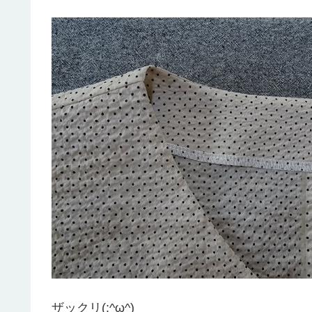
ザックリ(;^ω^)