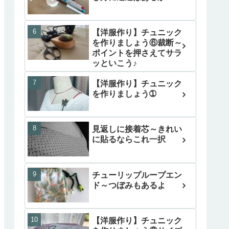
【洋服作り】チュニック
を作りましょう⑥裁断～
ポイントを押さえてサラ
ッといこう♪
【洋服作り】チュニック
を作りましょう➀
見返しに接着芯～きれい
に貼るならこれ一択
チューリップループエン
ド～つぼみもあるよ
【洋服作り】チュニック