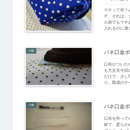
マチって何？
チ、それは、
ル袋でもマチ
入れるのに適し
小物
バネ口金ポ
口布がついた
も大丈夫今回
だけで、少し
り、既成のテー
小物
バネ口金ポ
口布を作って
材で、柔らか