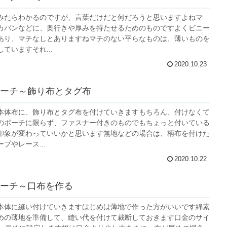
みたらわかるのですが、言葉だけだと何だろうと思いますよねマ
カバンなどに、奥行きや厚みを持たせるためのものですよくビニー
あり、マチなしとありますねマチのない平らなものは、薄いものを
ていますそれ...
2020.10.23
ーチ～飾り布とタグ布
本体布に、飾り布とタグ布を付けていきますもちろん、付けなくて
のポーチに限らず、ファスナー付きのものでもちょっと付いている
印象が変わっていいかと思います無地などの場合は、柄布を付けた
プやレース...
2020.10.22
ーチ～口布を作る
本体に縫い付けていきますはじめは薄地で作った方がいいです綿素
めの薄地を準備して、縫い代を付けて裁断しておきます口金のサイ