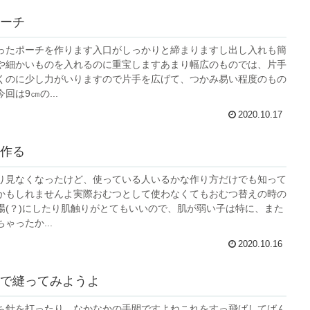
ーチ
ったポーチを作ります入口がしっかりと締まりますし出し入れも簡
や細かいものを入れるのに重宝しますあまり幅広のものでは、片手
くのに少し力がいりますので片手を広げて、つかみ易い程度のもの
回は9㎝の...
2020.10.17
作る
り見なくなったけど、使っている人いるかな作り方だけでも知って
かもしれませんよ実際おむつとして使わなくてもおむつ替えの時の
場(？)にしたり肌触りがとてもいいので、肌が弱い子は特に、また
ゃったか...
2020.10.16
で縫ってみようよ
ち針を打ったり、なかなかの手間ですよねこれをすっ飛ばしてばん