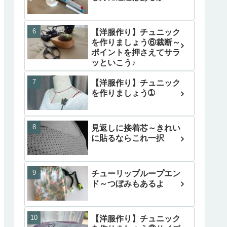
【洋服作り】チュニック
を作りましょう⑥裁断～
ポイントを押さえてサラ
ッといこう♪
【洋服作り】チュニック
を作りましょう➀
見返しに接着芯～きれい
に貼るならこれ一択
チューリップループエン
ド～つぼみもあるよ
【洋服作り】チュニック