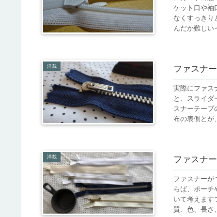
ケット口や袖
なくすっきり
んだか難しいイ
洋裁
ファスナー
実際にファス
と、スライダ
スナーテープ
布の表側とが、
洋裁
ファスナー
ファスナーが
らば、ポーチ
いて考えます
質、色、長さ、