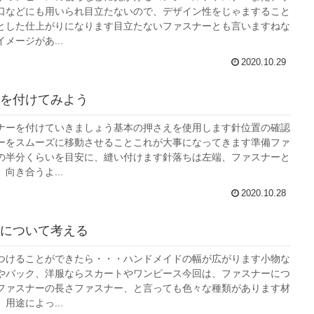
口などにも用いられ目立たないので、デザイン性をじゃますること
とした仕上がりになります目立たないファスナーとも言いますねな
メージがあ...
2020.10.29
を付けてみよう
ナーを付けていきましょう基本の押さえを使用します針位置の確認
ーをスムーズに移動させることこれが大事になってきます準備ファ
の半分くらいを目安に、縫い付けます針落ちは左端、ファスナーと
向き合うよ...
2020.10.28
について考える
つけることができたら・・・ハンドメイドの幅が広がります小物な
やバック、洋服ならスカートやワンピース今回は、ファスナーにつ
ファスナーの長さファスナー、と言っても色々な種類があります材
用途によっ...