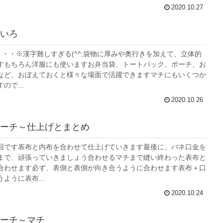
2020.10.27
いろ
・・・※漢字難しすぎる(^^;袋物に厚みや奥行きを加えて、立体的
すもちろん洋服にも使いますお弁当袋、トートバック、ポーチ、お
など、おぼえておくと様々な場面で活躍できますマチにもいくつか
ので...
2020.10.26
ーチ～仕上げとまとめ
回です表布と内布を合わせて仕上げていきます最後に、バネ口金を
まで、頑張っていきましょう合わせるマチまで縫い終わった表布と
合わせます必ず、表側と表側が向き合うように合わせます表布＋口
ように表布...
2020.10.24
ーチ～マチ