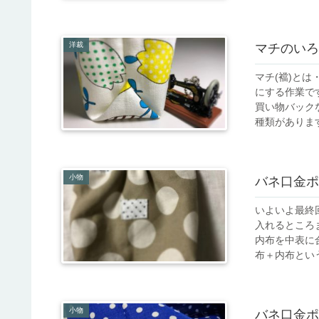
洋裁
マチのいろ
マチ(襠)とは
にする作業で
買い物バック
種類があります
小物
バネ口金ポ
いよいよ最終
入れるところ
内布を中表に
布＋内布という
小物
バネ口金ポ