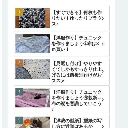
【すぐできる】何枚も作
りたい！ゆったりブラウ
ス♪
【洋服作り】チュニック
を作りましょう➁布は3
ｍ買い！
【見返し付け】やりやす
くてしかもすっきり仕上
げるには前後別付けがお
ススメ
【洋服作り】チュニック
を作りましょう⑤裁断～
布の縦を意識していこう
♪
【洋裁の型紙】型紙の写
し方に近道はあるか