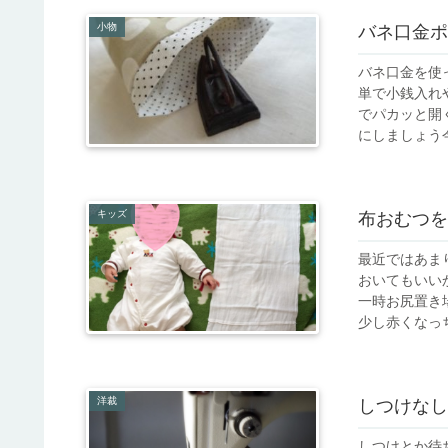
小物
バネ口金ポ
バネ口金を使
単で小銭入れ
でパカッと開
にしましょう今
キッズ
布おむつを
最近ではあま
おいてもいい
一時お尻置き
少し赤くなっち
洋裁
しつけなし
しつけとか待