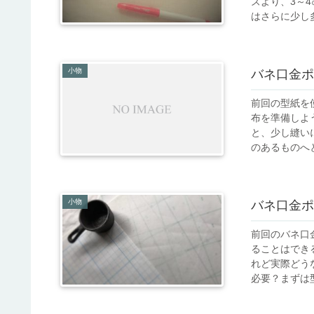
ズより、3～
はさらに少し多
小物
バネ口金ポ
前回の型紙を
布を準備しよ
と、少し縫い
のあるものへと
小物
バネ口金ポ
前回のバネ口
ることはでき
れど実際どう
必要？まずは型