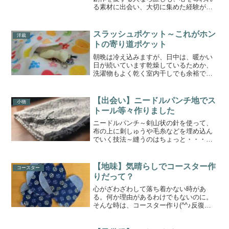
る素材に出会い、大切に集めた経験があ
るでしょう。しかし、その「大切なも
の」ほどハサミを入れるのをためらい、
ただ棚に並べて眺めているだけ…という
スラッシュポケット～これがホン
洋裁
ことも少なくありません。こ...
トの寄り道ポケット
朝晩は冷え込みますが、日中は、暖かい
日が続いています乾燥しているためか、
洗濯物もよく乾く室内干しでも余裕です
スラッシュポケット～寄り道ポケットと
も言われますスカートやワンピースなど
の脇線を利用して、ポケットを作ります
【出会い】ニードルパンチ地でス
小物
表からは見えない仕様とな...
トール等々作りました
ニードルパンチ～剣山状の針を使って、
布の上に刺しゅうや毛糸などを埋め込ん
でいく技法～縫うのはちょっと・・・と
いう人も手軽に始められる手芸です模様
に沿って、サクサクと刺していくだけ
で、どんどん進んでいくのでクセになる
【地味】気晴らしでコースター作
コースター
人もいるようですね(*^_...
りだって？
心がざわざわして落ち着かない時があ
る。何か理由があるわけでもないのに。
そんな時は、コースター作り(^^♪反復作
業が合っている。何も考えずに(正確には
いろいろ思うところあるのだけれど)それ