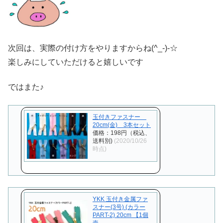
次回は、実際の付け方をやりますからね(^_-)-☆
楽しみにしていただけると嬉しいです
ではまた♪
玉付きファスナー
20cm(金) 3本セット
価格：198円（税込、
送料別)
(2020/10/26
時点)
YKK 玉付き金属ファ
スナー(3号) (カラー
PART-2) 20cm 【1個
売…