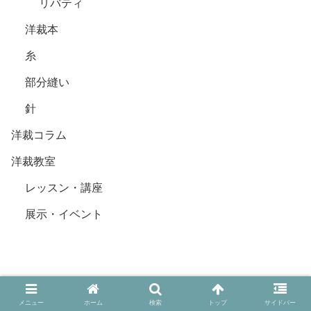
リバティ
洋裁本
糸
部分縫い
針
洋裁コラム
洋裁教室
レッスン・講座
展示・イベント
あおい洋裁｜Aoi Lab.
© 2020 あおい洋裁｜Aoi Lab..
メニュー
ホーム
検索
トップ
サイドバー