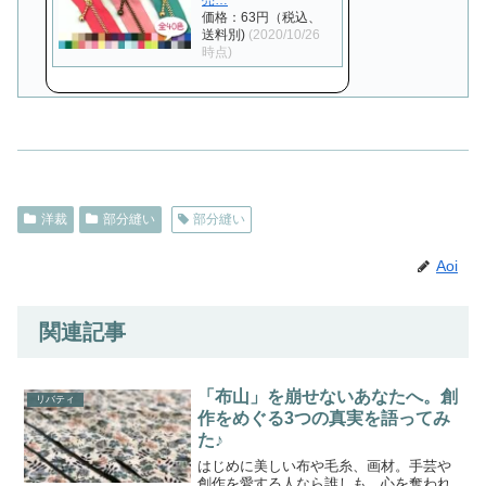
価格：63円（税込、
送料別)
(2020/10/26
時点)
洋裁
部分縫い
部分縫い
Aoi
関連記事
「布山」を崩せないあなたへ。創
リバティ
作をめぐる3つの真実を語ってみ
た♪
はじめに美しい布や毛糸、画材。手芸や
創作を愛する人なら誰しも、心を奪われ