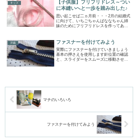
でも、手慣れた同じ作業を繰り返してい
【子供服】フリフリドレス～つい
キッズ
ると、落ち着くよう...
に本縫いへと一歩を踏み出した♪
思い起こせば二ヵ月前・・・2月の結婚式
に向けて、いちごちゃんばななちゃん姉
妹のためにフリフリドレスを作ってあげ
たいと思い立ちましたあれこれ試行錯誤
を重ねながら、ついに試作が完成したお
話をしましたそのお話は、最後に載せて
ファスナーを付けてみよう
洋裁
おきますのでよろしけれ...
実際にファスナーを付けていきましょう
基本の押さえを使用します針位置の確認
と、スライダーをスムーズに移動させる
ことこれが大事になってきます準備ファ
スナーテープの半分くらいを目安に、縫
い付けます針落ちは左端、ファスナーと
布の表側とが、向き合うよ...
マチのいろいろ
ファスナーを付けてみよう