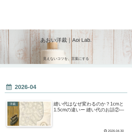
あおい洋裁｜Aoi Lab.
見えないコツを、言葉にする
2026-04
縫い代はなぜ変わるのか？1cmと
洋裁
1.5cmの違いー 縫い代のお話②―
2026.04.30