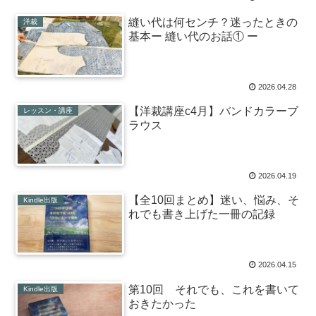
縫い代は何センチ？迷ったときの
洋裁
基本ー 縫い代のお話① ー
2026.04.28
【洋裁講座c4月】バンドカラーブ
レッスン・講座
ラウス
2026.04.19
【全10回まとめ】迷い、悩み、そ
Kindle出版
れでも書き上げた一冊の記録
2026.04.15
第10回 それでも、これを書いて
Kindle出版
おきたかった