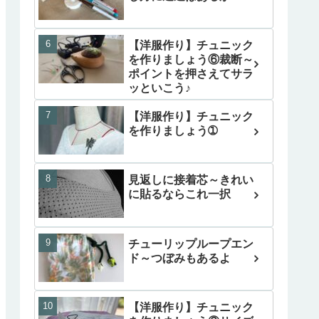
【洋服作り】チュニック
を作りましょう⑥裁断～
ポイントを押さえてサラ
ッといこう♪
【洋服作り】チュニック
を作りましょう➀
見返しに接着芯～きれい
に貼るならこれ一択
チューリップループエン
ド～つぼみもあるよ
【洋服作り】チュニック