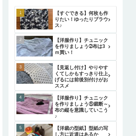
【すぐできる】何枚も作
りたい！ゆったりブラウ
ス♪
【洋服作り】チュニック
を作りましょう➁布は3
ｍ買い！
【見返し付け】やりやす
くてしかもすっきり仕上
げるには前後別付けがお
ススメ
【洋服作り】チュニック
を作りましょう⑤裁断～
布の縦を意識していこう
♪
【洋裁の型紙】型紙の写
し方に近道はあるか