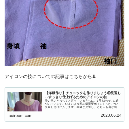
アイロンの技についての記事はこちらから⇊
【洋服作り】チュニックを作りましょう⑩見返し
～すっきり仕上げるためのアイロンの技
暑い寒いどっち？と言っているうちに、6月も終わりに近
づいています。いよいよ今回の最重要ポイントヽ(^。^)ノ
見返し付けに入ります。本体と見返し、どちらも肩が縫い
合わせ済み◎ジグザグ縫いも完了◎見返しの縫いつけ方
に、ベストはありません。どれが...
2023.06.24
aoiroom.com