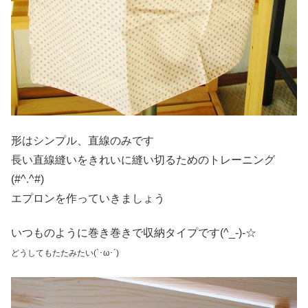
形はシンプル、直線のみです
長い直線縫いをきれいに縫い切るためのトレーニング
(#^.^#)
エプロンを作っていきましょう
いつものように巻き巻きで収納タイプです(^_-)-☆
どうしてもたたみ
たい
(`･ω･´)