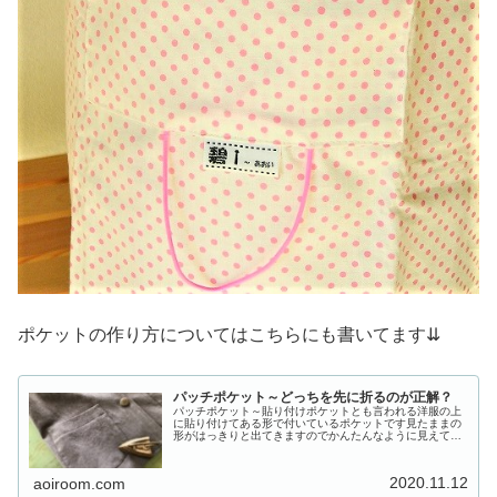
ポケットの作り方についてはこちらにも書いてます⇊
パッチポケット～どっちを先に折るのが正解？
パッチポケット～貼り付けポケットとも言われる洋服の上
に貼り付けてある形で付いているポケットです見たままの
形がはっきりと出てきますのでかんたんなように見えて、
意外と気を使うところが多くなります縫い目もそのまま見
えますので、ミシン目が曲がっても...
2020.11.12
aoiroom.com