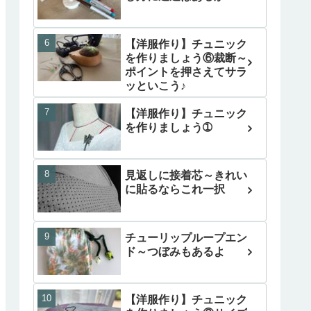
【洋服作り】チュニック
を作りましょう⑥裁断～
ポイントを押さえてサラ
ッといこう♪
【洋服作り】チュニック
を作りましょう➀
見返しに接着芯～きれい
に貼るならこれ一択
チューリップループエン
ド～つぼみもあるよ
【洋服作り】チュニック