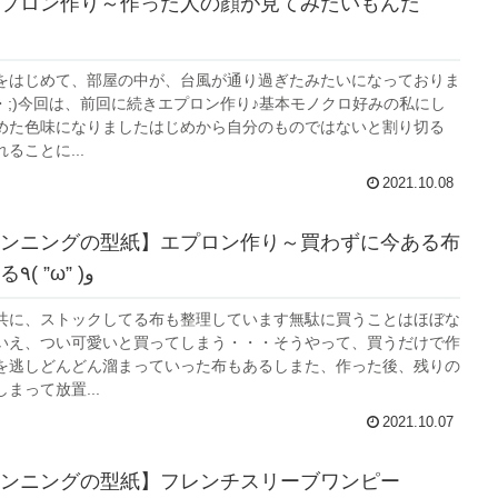
プロン作り～作った人の顔が見てみたいもんだ
をはじめて、部屋の中が、台風が通り過ぎたみたいになっておりま
_・;)今回は、前回に続きエプロン作り♪基本モノクロ好みの私にし
めた色味になりましたはじめから自分のものではないと割り切る
ることに...
2021.10.08
ンニングの型紙】エプロン作り～買わずに今ある布
で何とか作る٩( ”ω” )و
共に、ストックしてる布も整理しています無駄に買うことはほぼな
いえ、つい可愛いと買ってしまう・・・そうやって、買うだけで作
を逃しどんどん溜まっていった布もあるしまた、作った後、残りの
まって放置...
2021.10.07
ンニングの型紙】フレンチスリーブワンピー