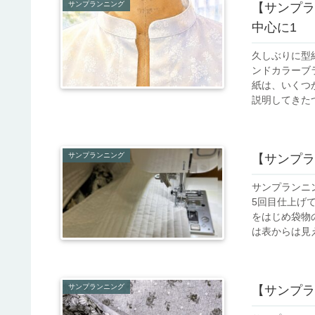
サンプランニング
【サンプラ
中心に1
久しぶりに型
ンドカラーブラ
紙は、いくつ
説明してきたつ
サンプランニング
【サンプラ
サンプランニ
5回目仕上げて
をはじめ袋物
は表からは見え.
サンプランニング
【サンプラ