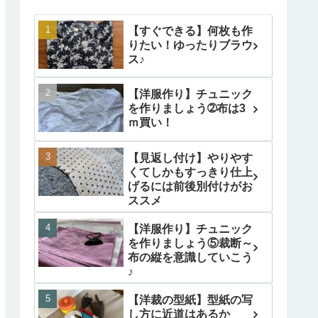
【すぐできる】何枚も作
りたい！ゆったりブラウ
ス♪
【洋服作り】チュニック
を作りましょう➁布は3
ｍ買い！
【見返し付け】やりやす
くてしかもすっきり仕上
げるには前後別付けがお
ススメ
【洋服作り】チュニック
を作りましょう⑤裁断～
布の縦を意識していこう
♪
【洋裁の型紙】型紙の写
し方に近道はあるか