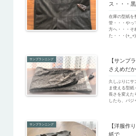
ス・・・黒
在庫の型紙を
管・・・やっ
方へ・・・そ
た・・・(+_+
サンプランニング
【サンプラ
さえめだか
久しぶりにサ
ま使える型紙
長さを変えた
したら、パジャ
サンプランニング
【洋服作り
紙で