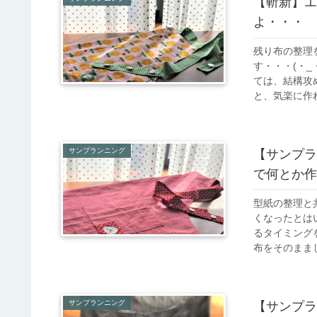
【斬新】エ
よ・・・
残り布の整理
す・・・(・
ては、結構攻
と、気楽に作れ
サンプランニング
【サンプラ
型紙の整理と
くなったとは
るタイミング
布をそのままし
サンプランニング
【サンプラ