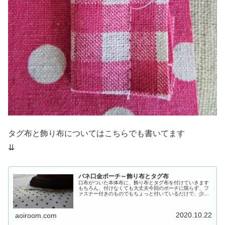
タグ布と飾り布についてはこちらでも書いてます
⇊
バネ口金ポーチ～飾り布とタグ布
口布がついた本体布に、飾り布とタグ布を付けていきます
もちろん、付けなくても大丈夫今回のポーチに限らず、フ
ァスナー付きのものでもちょっと付いているだけで、少し
印象が変わっていいかと思います無地などの場合は、柄布
を付けたり、既成のテープやレース...
2020.10.22
aoiroom.com