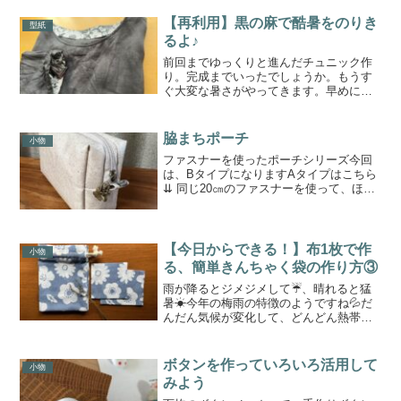
かなか一度や二度ではおぼえられるはず
ありません・・・ほんとに(´-ω-`)どうして
【再利用】黒の麻で酷暑をのりき
型紙
忘れて...
るよ♪
前回までゆっくりと進んだチュニック作
り。完成までいったでしょうか。もうす
ぐ大変な暑さがやってきます。早めに仕
上げて着倒しましょう(*^-^*)今年もきっと
大変なことになると思います(^_^;)昨年
は、がり子の出産で、自分のことはさて
脇まちポーチ
小物
おきにな...
ファスナーを使ったポーチシリーズ今回
は、BタイプになりますAタイプはこちら
⇊ 同じ20㎝のファスナーを使って、ほぼ
同じサイズの本体布でもまったく別の形
のポーチが、仕上がりますマチの大きさ
をかえると深さや幅、その他いろいろ変
化が楽しめます 斜...
【今日からできる！】布1枚で作
小物
る、簡単きんちゃく袋の作り方③
雨が降るとジメジメして☔、晴れると猛
暑☀今年の梅雨の特徴のようですね💦だ
んだん気候が変化して、どんどん熱帯地
方に近づいているように感じます。その
せいか、体調をいつもいい状態に保つの
に苦労してます。夜はクーラーをどうし
ボタンを作っていろいろ活用して
小物
ようか。パジャマはどんな...
みよう