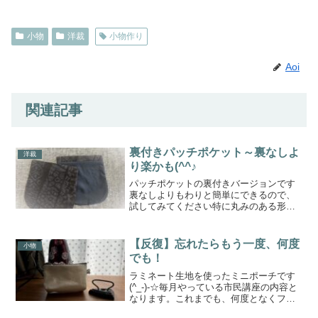
小物
洋裁
小物作り
Aoi
関連記事
裏付きパッチポケット～裏なしよ
洋裁
り楽かも(^^♪
パッチポケットの裏付きバージョンです
裏なしよりもわりと簡単にできるので、
試してみてください特に丸みのある形の
場合、裏付きの用がうまくできるように
思います裏なしのポケットの作り方につ
いてはこちらから⇊準備まずは表地と裏
【反復】忘れたらもう一度、何度
小物
地を用意しますそれぞれに...
でも！
ラミネート生地を使ったミニポーチです
(^_-)-☆毎月やっている市民講座の内容と
なります。これまでも、何度となくファ
スナーの付け方はやってきましたが、な