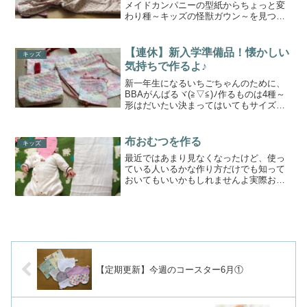
メイドカンパニーの型紙からちょっと変
わり種～キッズの怪獣ガウン～を見つけ
たので購入柔らかい布でガウンとして着
る物のようですが少しアレンジして、ち
ょっとした時に羽織れるように、ポンチ
【連休】新入学準備品！懐かしい
キッズ
ョにしてみました少し張り...
気持ちで作るよ♪
新一年生になるいちごちゃんのために、
BBAがんばるヾ(≧▽≦)ﾉ作るものは4種～
形はだいたい決まってはいてもサイズな
どの指定はあいまい(・・?だいたいこん
な感じでいいんじゃない？というのは意
外と簡単なようで難しいよねだいたいの
布おむつを作る
キッズ
線引きが・・・...
最近ではあまり見なくなったけど、使っ
ている人いるかな作り方だけでも知って
おいてもいいかもしれませんよ実際おむ
つとして使わなくてもおむつ替えの時の
一時お尻置き場(？)にしたり肌触りがとて
もいいので、肌が弱い子は特に、また少
し赤くなっちゃったか...
【定期更新】今週のコースター6月①