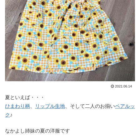
2021.06.14
夏といえば・・・
ひまわり柄
、
リップル生地
、そして二人のお揃い
ペアルッ
ク
♪
なかよし姉妹の夏の洋服です