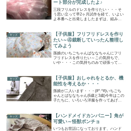
ート部分が完成したよ♪
三段フリルのドレスを作りたい・・・そ
う思い立って早2ヶ月試作を経て、いよい
よ本番へと出発しましたまずは、組み立
てを考え、材料をそろえて、スカート部
分に着手(^_-)-☆思い通りのものに仕上が
って、ご満悦ですピンクというだけでテ
【子供服】フリフリドレスを作り
キッズ
ンションも上が...
たい～④裁断していったん整理し
てみよう
孫娘のいちごちゃんばななちゃんにフリ
フリドレスを作りたい～この気持ちで、
いや・・・この気持ちのみで頑張ってい
るばあさんです・・・(´・ω・)トライ＆エ
ラーを重ね、人は成長するものです
(#^.^#)ちゃんと成長したかどうかは置い
【子供服】おしゃれをとるか、機
キッズ
といて、ドレス...
能性を考えるか・・・
孫娘が二人います・・・(#^.^#)いちごち
ゃんとばななちゃん(6歳と3歳)今年はこの
子たちに、いろいろ洋服を作ってあげた
いなぁ・・・そう思いながら、もう2月も
半ばに来ました(;´･ω･)家にある子供服の
本を物色・・・おしゃれが好きな女の
【ハンドメイドカンパニー】角が
キッズ
子...
可愛い～怪獣ポンチョ
いつもお世話になっております、ハンド