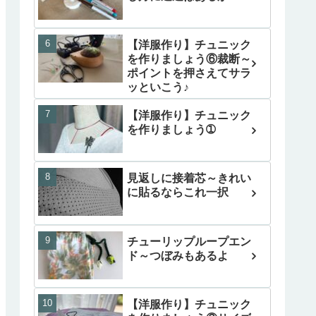
【洋服作り】チュニック
を作りましょう⑥裁断～
ポイントを押さえてサラ
ッといこう♪
【洋服作り】チュニック
を作りましょう➀
見返しに接着芯～きれい
に貼るならこれ一択
チューリップループエン
ド～つぼみもあるよ
【洋服作り】チュニック