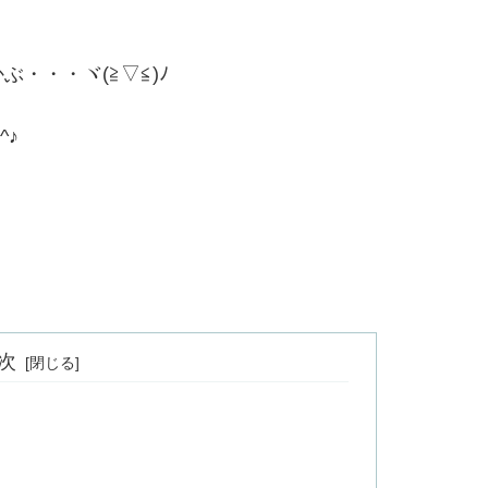
・・・ヾ(≧▽≦)ﾉ
^♪
次