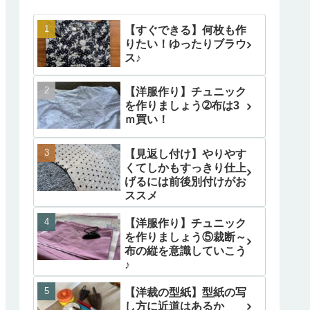
【すぐできる】何枚も作
りたい！ゆったりブラウ
ス♪
【洋服作り】チュニック
を作りましょう➁布は3
ｍ買い！
【見返し付け】やりやす
くてしかもすっきり仕上
げるには前後別付けがお
ススメ
【洋服作り】チュニック
を作りましょう⑤裁断～
布の縦を意識していこう
♪
【洋裁の型紙】型紙の写
し方に近道はあるか