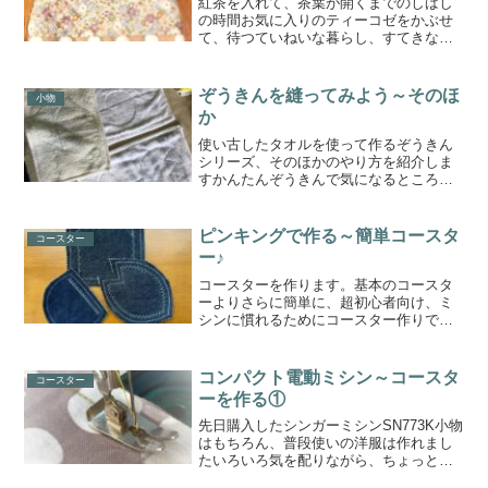
紅茶を入れて、茶葉が開くまでのしばし
の時間お気に入りのティーコゼをかぶせ
て、待つていねいな暮らし、すてきな暮
らし・・・・・・ていねいじゃなくて
も、ひとつあるとなにかと便利♪作ってみ
ましょうヽ(^。^)ノ買うのももちろんいい
ぞうきんを縫ってみよう～そのほ
小物
のだけど、意外とお...
か
使い古したタオルを使って作るぞうきん
シリーズ、そのほかのやり方を紹介しま
すかんたんぞうきんで気になるところ
は、縫い目が重なって、固く厚くなって
しまうところですその厚い端部分をカッ
トして、残りの薄いところを使ってぞう
ピンキングで作る～簡単コースタ
コースター
きんを作ります二つ折りで二...
ー♪
コースターを作ります。基本のコースタ
ーよりさらに簡単に、超初心者向け、ミ
シンに慣れるためにコースター作りで
す。初心者向けのミシン講座でもやりま
した。まずはミシンに慣れて、＋作品も
作りたい！実用性も兼ねて、コースター
コンパクト電動ミシン～コースタ
コースター
作りはどうでしょうか(*^...
ーを作る①
先日購入したシンガーミシンSN773K小物
はもちろん、普段使いの洋服は作れまし
たいろいろ気を配りながら、ちょっと目
をつぶりたい箇所もありながらも何とか