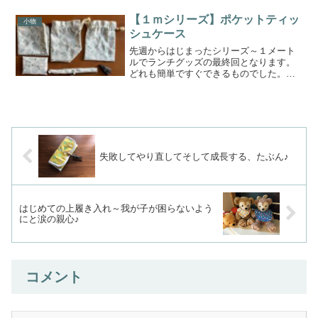
形になりましたこれからも気軽に使えま
すその時の様子はこちらから☟今回は、そ
【１ｍシリーズ】ポケットティッ
小物
れよりももっとコ...
シュケース
先週からはじまったシリーズ～１メート
ルでランチグッズの最終回となります。
どれも簡単ですぐできるものでした。い
つも難しいものばかりでは、嫌になって
しまいます。あれこれいろいろ考えなが
ら、軽い気持ちで物作りをしてほしいと
思います。今回は、ポケッ...
失敗してやり直してそして成長する、たぶん♪
はじめての上履き入れ～我が子が困らないよう
にと涙の親心♪
コメント