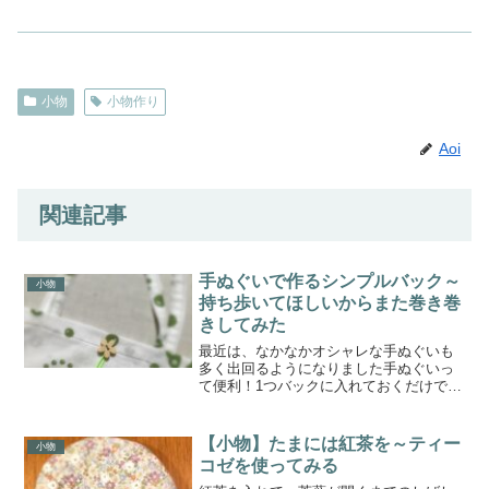
小物
小物作り
Aoi
関連記事
手ぬぐいで作るシンプルバック～
小物
持ち歩いてほしいからまた巻き巻
きしてみた
最近は、なかなかオシャレな手ぬぐいも
多く出回るようになりました手ぬぐいっ
て便利！1つバックに入れておくだけで、
ハンカチ代わりにもなるし、何かを包ん
だりもできるウォーキングやランニング
やジムにも大活躍(^_-)-☆薄いしすぐ乾く
【小物】たまには紅茶を～ティー
小物
し、助かるもち...
コゼを使ってみる