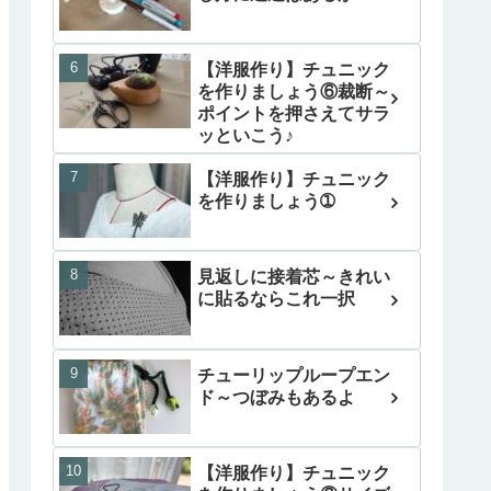
【洋服作り】チュニック
を作りましょう⑥裁断～
ポイントを押さえてサラ
ッといこう♪
【洋服作り】チュニック
を作りましょう➀
見返しに接着芯～きれい
に貼るならこれ一択
チューリップループエン
ド～つぼみもあるよ
【洋服作り】チュニック