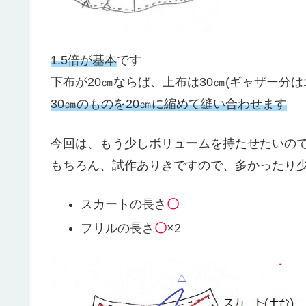
1.5倍が基本
です
下布が20㎝ならば、上布は30㎝(ギャザー分は
30㎝のものを20㎝に縮めて縫い合わせます
今回は、もう少しボリュームを持たせたいの
もちろん、試作ありきですので、多かったり
スカートの長さ
〇
フリルの長さ
〇
×2