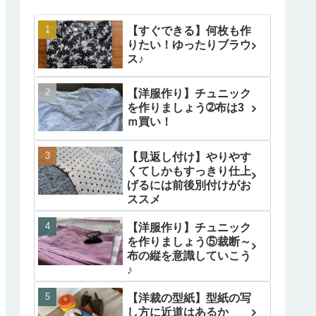
【すぐできる】何枚も作
りたい！ゆったりブラウ
ス♪
【洋服作り】チュニック
を作りましょう➁布は3
ｍ買い！
【見返し付け】やりやす
くてしかもすっきり仕上
げるには前後別付けがお
ススメ
【洋服作り】チュニック
を作りましょう⑤裁断～
布の縦を意識していこう
♪
【洋裁の型紙】型紙の写
し方に近道はあるか