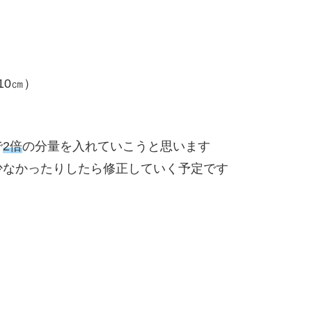
10㎝）
で
2倍
の分量を入れていこうと思います
少なかったりしたら修正していく予定です