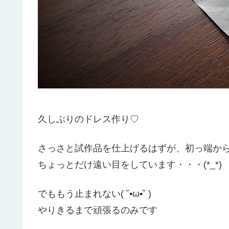
久しぶりのドレス作り♡
さっさと試作品を仕上げるはずが、初っ端か
ちょっとだけ遠い目をしています・・・(*_*)
でももう止まれない( ˘•ω•˘ )
やりきるまで頑張るのみです