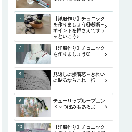
【洋服作り】チュニック
を作りましょう⑥裁断～
ポイントを押さえてサラ
ッといこう♪
【洋服作り】チュニック
を作りましょう➀
見返しに接着芯～きれい
に貼るならこれ一択
チューリップループエン
ド～つぼみもあるよ
【洋服作り】チュニック