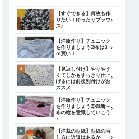
【すぐできる】何枚も作
りたい！ゆったりブラウ
ス♪
【洋服作り】チュニック
を作りましょう➁布は3
ｍ買い！
【見返し付け】やりやす
くてしかもすっきり仕上
げるには前後別付けがお
ススメ
【洋服作り】チュニック
を作りましょう⑤裁断～
布の縦を意識していこう
♪
【洋裁の型紙】型紙の写
し方に近道はあるか