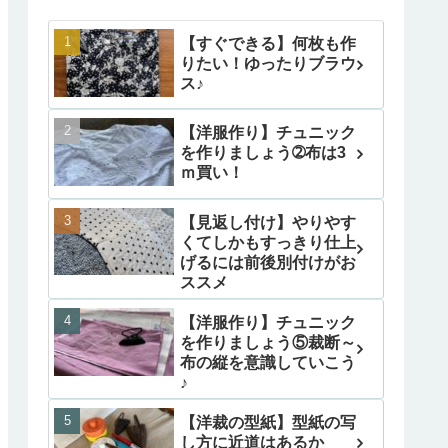
【すぐできる】何枚も作
りたい！ゆったりブラウ
ス♪
【洋服作り】チュニック
を作りましょう➁布は3
ｍ買い！
【見返し付け】やりやす
くてしかもすっきり仕上
げるには前後別付けがお
ススメ
【洋服作り】チュニック
を作りましょう⑤裁断～
布の縦を意識していこう
♪
【洋裁の型紙】型紙の写
し方に近道はあるか