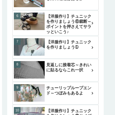
【洋服作り】チュニック
を作りましょう⑥裁断～
ポイントを押さえてサラ
ッといこう♪
【洋服作り】チュニック
を作りましょう➀
見返しに接着芯～きれい
に貼るならこれ一択
チューリップループエン
ド～つぼみもあるよ
【洋服作り】チュニック