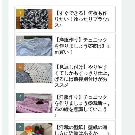
【すぐできる】何枚も作
りたい！ゆったりブラウ
ス♪
【洋服作り】チュニック
を作りましょう➁布は3
ｍ買い！
【見返し付け】やりやす
くてしかもすっきり仕上
げるには前後別付けがお
ススメ
【洋服作り】チュニック
を作りましょう⑤裁断～
布の縦を意識していこう
♪
【洋裁の型紙】型紙の写
し方に近道はあるか