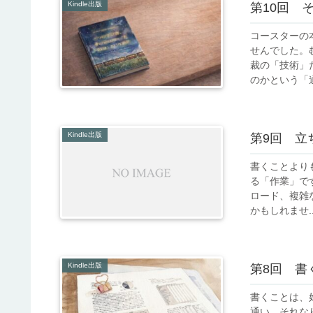
Kindle出版
第10回 
コースターの
せんでした。
裁の「技術」
のかという「道
Kindle出版
第9回 立
書くことよりも
る「作業」です
ロード、複雑
かもしれませ..
Kindle出版
第8回 書
書くことは、
通い、それな