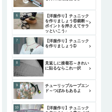
【洋服作り】チュニック
を作りましょう⑥裁断～
ポイントを押さえてサラ
ッといこう♪
【洋服作り】チュニック
を作りましょう➀
見返しに接着芯～きれい
に貼るならこれ一択
チューリップループエン
ド～つぼみもあるよ
【洋服作り】チュニック