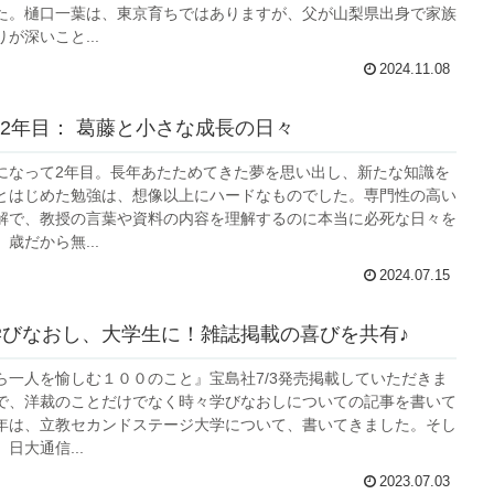
た。樋口一葉は、東京育ちではありますが、父が山梨県出身で家族
が深いこと...
2024.11.08
2年目： 葛藤と小さな成長の日々
になって2年目。長年あたためてきた夢を思い出し、新たな知識を
とはじめた勉強は、想像以上にハードなものでした。専門性の高い
解で、教授の言葉や資料の内容を理解するのに本当に必死な日々を
歳だから無...
2024.07.15
学びなおし、大学生に！雑誌掲載の喜びを共有♪
ら一人を愉しむ１００のこと』宝島社7/3発売掲載していただきま
で、洋裁のことだけでなく時々学びなおしについての記事を書いて
年は、立教セカンドステージ大学について、書いてきました。そし
日大通信...
2023.07.03