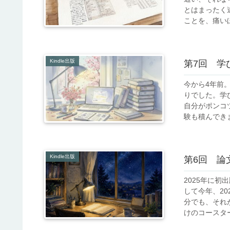
とはまったく
ことを、痛いほ
Kindle出版
第7回 学
今から4年前
りでした。学
自分がポンコ
験も積んできま
Kindle出版
第6回 論
2025年に
して今年、2
分でも、それ
けのコースター