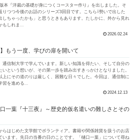
初出版本『洋裁の基礎が身につくコースター作り』を出しました。そ
返りつつ今後のお話のシリーズ3回目です。こちら⇩勢いで出した
出しちゃったかも」と思うときもあります。たしかに、外から見れ
もしれま...
2026.02.24
】もう一度、学びの扉を開いて
、通信制大学で学んでいます。新しい知識を得たい、そして自分の
たいという想いが、その第一歩を踏み出すきっかけとなりました。
以上にその道のりは厳しく、困難な日々でした。今回は、通信制に
習を進める...
2024.12.13
口一葉『十三夜』～歴史的仮名遣いの難しさとその
からはじめた文学館でボランティア。書籍や関係雑貨を扱うのお店
ています。先日の当番の日のことです。「樋口一葉」について尋ね