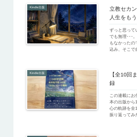
Kindle出版
立教セカン
人生をもう
ずっと思って
でも無理･･
もなかったの
込み、そこで自
Kindle出版
【全10回
録
この連載にお
本の出版から
心の軌跡を全
振り返ってみた