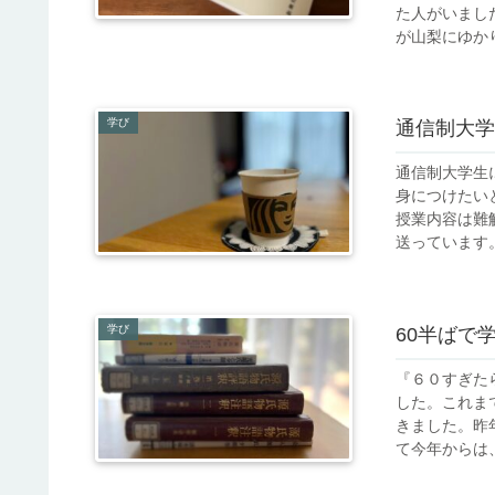
た人がいまし
が山梨にゆかり
学び
通信制大学
通信制大学生
身につけたい
授業内容は難
送っています。
学び
60半ばで
『６０すぎた
した。これま
きました。昨
て今年からは、