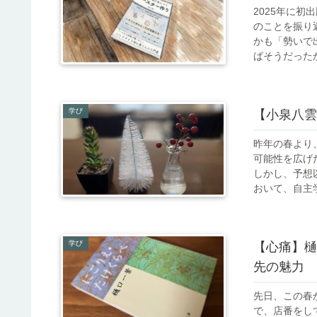
2025年に
のことを振り
かも「勢いで
ばそうだったか
学び
【小泉八雲
昨年の春より
可能性を広げ
しかし、予想
おいて、自主学
学び
【心痛】樋
先の魅力
先日、この春
で、店番をし