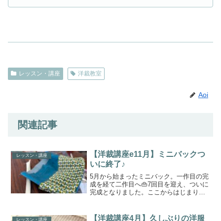
レッスン・講座
洋裁教室
Aoi
関連記事
【洋裁講座e11月】ミニバックつ
レッスン・講座
いに終了♪
5月から始まったミニバック。一作目の完
成を経て二作目へ👜7回目を迎え、ついに
完成となりました。ここからはじまりま
した⇩ふぅ･･･完成してよかった😁ホッと
胸をなで下ろしました･･･。今日は月に一
度の洋裁講座e(^_^)vすっかり秋らしくな
【洋裁講座4月】久しぶりの洋服
レッスン・講座