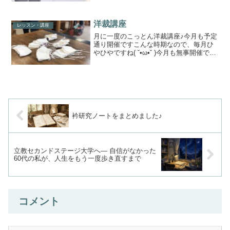
配色大きさ、厚さも、なんかかわいくて
気に入っています限られた時間ですの
で、すべてをやる...
洋裁講座
レッスン・講座
月に一度のこっとん洋裁講座♪今月も予定
通り開催ですこんな時期なので、毎月ひ
やひやですね( ˘•ω•˘ )今月も無事開催でき
たことに感謝です今回は、夏マスクで
すヾ(≧▽≦)ﾉさ、頑張っていきましょ～
(*^^)v素材は、リネンとレース、それぞ
れ...
衿研究ノートをまとめました♪
立教セカンドステージ大学へ― 自信がなかった
60代の私が、人生をもう一度歩き直すまで
コメント