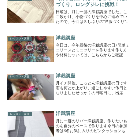
った...
づくり、ロングジレに挑戦！
日曜は、月に一度の洋裁講座でした。こ
こ数か月、小物づくりを中心に進めてい
たので、今回は久しぶりの“洋服づくり”で
す。作るのは、みんなで話し合って決め
た「ロングジレ」。羽織るだけで雰囲気
が変わる便利なアイテムで、布次第でカ
洋裁講座
レッスン・講座
ジュアルにもシックに...
今日は、今年最後の洋裁講座の日♪簡単ミ
ニリースとミニツリーを作ります作り方
や材料については、こちらからご確認お
願いします⇊どちらも簡単に作れるもの
で、作業自体は短時間ですが、準備に
少々手間取るため、キットを準備させて
もらいましたおかげで、雑...
洋裁講座
レッスン・講座
月イチ開催、こっとん洋裁講座の日です
雨も何とか上がり、過ごしやすい休日と
なりましたせっかくの日曜日に、出席し
ていただき、ありがとうございます毎回
楽しみで(*^^)vと言われると、本当に、ま
たよりいっそう頑張ろうと思えてきます
やる気満々のみな...
洋裁講座
レッスン・講座
月に一度のリバー洋裁講座、作りたいも
のを自分のペースで作ります今日の参加
者は3名お気に入りのピンクッションも参
加(^_-)-☆会員さんのものですが、色味や