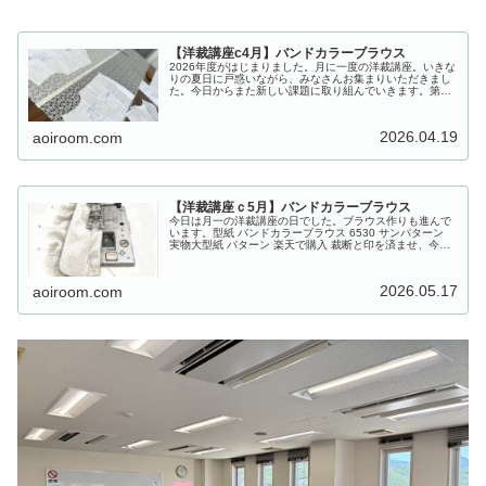
【洋裁講座c4月】バンドカラーブラウス
2026年度がはじまりました。月に一度の洋裁講座。いきな
りの夏日に戸惑いながら、みなさんお集まりいただきまし
た。今日からまた新しい課題に取り組んでいきます。第一
弾は「バンドカラーブラウス」♪（ハンドメイドカンパニ
ー・バンドカラーブラウス(6…
2026.04.19
aoiroom.com
【洋裁講座ｃ5月】バンドカラーブラウス
今日は月一の洋裁講座の日でした。ブラウス作りも進んで
います。型紙 バンドカラーブラウス 6530 サンパターン
実物大型紙 パターン 楽天で購入 裁断と印を済ませ、今日
はいよいよ「衿」に入りました。洋裁をやっていると、衿
って、なんとなく特別…
2026.05.17
aoiroom.com