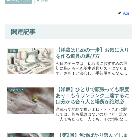
Aoi
関連記事
【洋裁はじめの一歩】お気に入り
洋裁
を作る道具の選び方
今日のテーマは、初心者におすすめの最
初に揃えるべき基本道具リストになりま
す。さあ！と決心し、手芸屋さんなんか
に出かけていったのだけれど･･･。手芸屋
さんは、何も買わなくてもワクワクする
場所ですよね。色とりどりの布がもの前
【洋裁】ひとりで頑張っても限度
洋裁コラム
に広がっている＼(^...
あり！もうワンランク上達するに
は分かち合う人と場所が絶対必要
♪
洋裁って地味で暗いよね・・・これに関
しては、何も反論はないのだけど、誰か
一人でもたった一人でも、その地味な作
業を共有できる人がいるならば・・・そ
れはもう地味で暗いものでなくなるはず
何もかもネタにして笑えることができる
【第2回】無地ばかり選んでしま
布