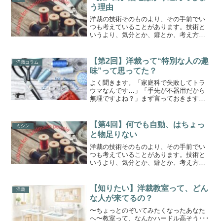
今日は、完全に持論炸裂回...
う理由
洋裁の技術そのものより、その手前でい
つも考えていることがあります。技術と
いうより、気分とか、癖とか、考え方の
話。うまく言葉にしにくいけれど、長く
縫ってきて自然と身についた感覚です。
そんな小さな話を、短いコラムにしてま
【第2回】洋裁って“特別な人の趣
洋裁コラム
とめてみました。気づくと...
味”って思ってた？
よく聞きます。「家庭科で失敗してトラ
ウマなんです…」「手先が不器用だから
無理ですよね？」まず言っておきます。
不器用な人のほうが、上達します。（こ
れ、マジです。）器用さに頼れないぶ
ん、手順を丁寧に守るクセがつく。結
【第4回】何でも自動、はちょっ
ミシン
果、作品の精度も上がる。逆に...
と物足りない
洋裁の技術そのものより、その手前でい
つも考えていることがあります。技術と
いうより、気分とか、癖とか、考え方の
話。うまく言葉にしにくいけれど、長く
縫ってきて自然と身についた感覚です。
そんな小さな話を、短いコラムにしてま
【知りたい】洋裁教室って、どん
洋裁
とめてみました。最近のミ...
な人が来てるの？
〜ちょっとのぞいてみたくなったあなた
へ〜教室って、なんかハードル高そう･･･