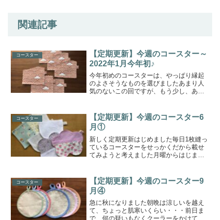
関連記事
【定期更新】今週のコースター～
コースター
2022年1月今年初♪
今年初めのコースターは、やっぱり縁起
のよさそうなものを選びましたあまり人
気のないこの回ですが、もう少し、あと
もう少し続けてみることにしましたへー
と思いながら、読み飛ばしてもらえると
ありがたいです青海波と千鳥(青海波とち
【定期更新】今週のコースター6
コースター
どり)波を分けて飛ぶこ...
月①
新しく定期更新はじめました毎日1枚縫っ
ているコースターをせっかくだから載せ
てみようと考えました月曜からはじまっ
て土曜日までの6点♪今週は、定番の長方
形・花型・カップ型となっています一日
の終わりに、またははじめに、またある
【定期更新】今週のコースター9
コースター
時は作業の途中でコー...
月④
急に秋になりました朝晩は涼しいを越え
て、ちょっと肌寒いくらい・・・前日ま
で、何の疑いもなくクーラーをかけてい