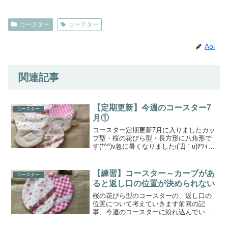
コースター
コースター
Aoi
関連記事
【定期更新】今週のコースター7
コースター
月①
コースター定期更新7月に入りましたカッ
プ型・桜の花びら型・長方形に八角形で
す(*^^)v急に暑くなりましたι(´Д｀υ)ｱﾂｨｰ
朝から晩まで、夜中まで、ずっとクーラ
ーをつけっぱなしな日々がやってきてい
ます突然のように暑くなったので、なん
【練習】コースター～カーブがあ
コースター
だか...
ると返し口の位置が決められない
桜の花びら型のコースターの、返し口の
位置について考えていきます前回の記
事、今週のコースターに紛れ込んでいた
桜型コースター🌸曲線だけでもなく直線