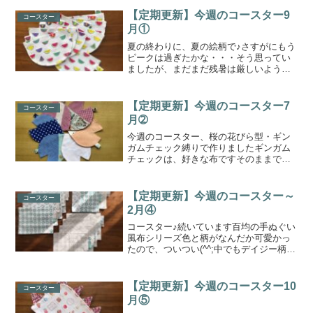
だけでもなく、その両方を含んでいます
きれいなカーブを出したり、角もとがら
【定期更新】今週のコースター9
コースター
せたり・・・練習にはもって...
月①
夏の終わりに、夏の絵柄で♪さすがにもう
ピークは過ぎたかな・・・そう思ってい
ましたが、まだまだ残暑は厳しいようで
すね今週のコースターはスイカです🍉百
均で見つけた、このスイカ柄の手ぬぐい
(風の布)これを使ってスイカの形でひとセ
【定期更新】今週のコースター7
コースター
ット作ってみました...
月➁
今週のコースター、桜の花びら型・ギン
ガムチェック縛りで作りましたギンガム
チェックは、好きな布ですそのままでも
十分可愛いけれどどんな柄の布と合わせ
ても大丈夫！な気がしてセンス的に自信
がないので、とても助かっています好き
【定期更新】今週のコースター～
コースター
な布についてはこちらでも...
2月④
コースター♪続いています百均の手ぬぐい
風布シリーズ色と柄がなんだか可愛かっ
たので、ついつい(^^;中でもデイジー柄
(というのかわかりませんが・・・)が気に
入っています和風だから梅なのかもしれ
ませんが、勝手にデイジーと名付けてま
【定期更新】今週のコースター10
コースター
す(笑)色違い...
月⑤