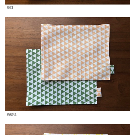
籠目
鱗模様