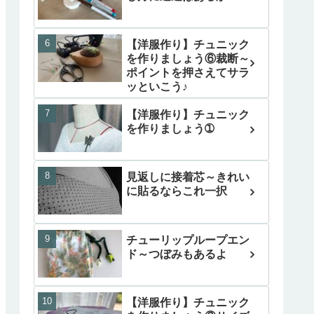
【洋服作り】チュニック
を作りましょう⑥裁断～
ポイントを押さえてサラ
ッといこう♪
【洋服作り】チュニック
を作りましょう➀
見返しに接着芯～きれい
に貼るならこれ一択
チューリップループエン
ド～つぼみもあるよ
【洋服作り】チュニック