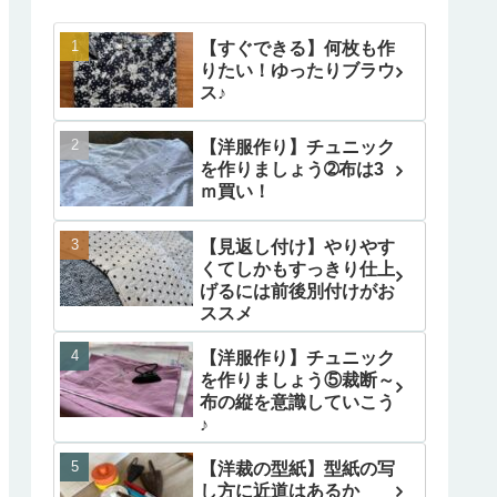
【すぐできる】何枚も作
りたい！ゆったりブラウ
ス♪
【洋服作り】チュニック
を作りましょう➁布は3
ｍ買い！
【見返し付け】やりやす
くてしかもすっきり仕上
げるには前後別付けがお
ススメ
【洋服作り】チュニック
を作りましょう⑤裁断～
布の縦を意識していこう
♪
【洋裁の型紙】型紙の写
し方に近道はあるか