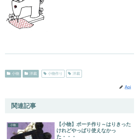
小物
洋裁
小物作り
洋裁
Aoi
関連記事
【小物】ポーチ作り～はりきった
小物
けれどやっぱり使えなかっ
た・・・