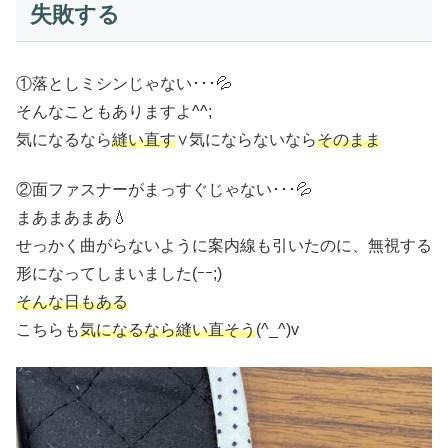
失敗する
①落としミシンじゃない･･･💦
そんなこともありますよ^^;
気になるなら
縫い直す
∨気にならないなら
そのまま
②面ファスナーがまっすぐじゃない･･･💦
まあまあまあ💧
せっかく曲がらないように案内線も引いたのに、無視する
形になってしまいました(ｰｰ;)
そんな日もある
こちらも
気になるなら縫い直そう
(^_^)v