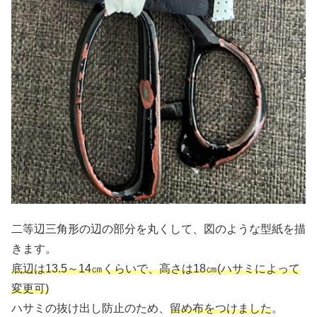
二等辺三角形の辺の部分を丸くして、図のような型紙を描
きます。
底辺は13.5～14㎝くらいで、高さは18㎝(ハサミによって
変更可)
ハサミの抜け出し防止のため、
留め布をつけました
。