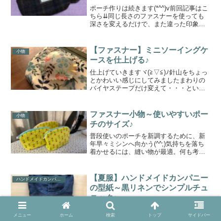
ポーチ作りは続きます(*^^)v前回記事はこ
ちら⇊同じ長さのファスナーを使っても
深さを変えるだけで、また違った印象に
なりますね上と下、ファスナーの長さは
同じ今回は裏付きですキットネームと表
地がセットになっているものを使用して
【ファスナー】ミニソーイングケ
小物
ます何を作るのか...
ースを仕上げる♪
仕上げていきますヾ(≧▽≦)ﾉ針山をちょっ
とかわいい感じにしてみましたまわりの
バイヤステープだけ変えて・・・という
計画だったのですがこの細長い針
山・・・本来は、指抜きを入れて保管で
きるようにと考えたのですが結局使いま
ファスナー小物～使いやすいポー
小物
せん(。-`ω-)正直、...
チのサイズ♪
普段使いのポーチを新調するために、新
年早々ミシンへ向かう(^^;)気持ちを落ち
着かせるには、縫い物が最適。何も考え
ずに目の前のことに集中することができ
る。ファスナー25㎝を使って、百均で見
つけたかわいいチューリップ柄の手ぬぐ
【夏服】ハンドメイドカンパニー
ハンドメイドカンパニー
い♪今年は攻めて...
の型紙～黒リネンでシンプルチュ
ニック♪
愛用しているハンドメイドカンパニーの
メニュー
ホーム
検索
トップ
サイドバー
型紙～アレンジした←ちょっとだけねチ