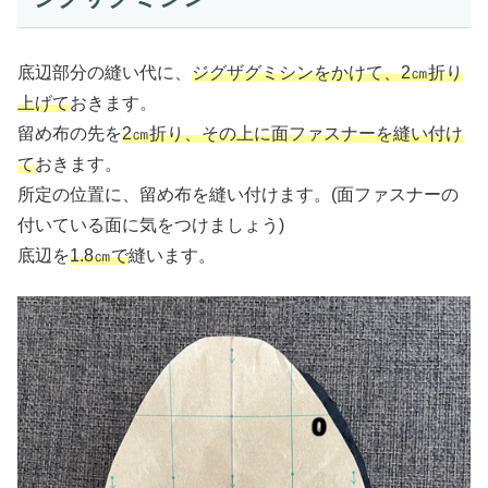
底辺部分の縫い代に、
ジグザグミシンをかけて、2㎝折り
上げて
おきます。
留め布の先を
2㎝折り、その上に面ファスナーを縫い付け
て
おきます。
所定の位置に、留め布を縫い付けます。(面ファスナーの
付いている面に気をつけましょう)
底辺を
1.8㎝で
縫います。