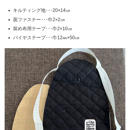
キルティング地･･･20×14㎝
面ファスナー･･･巾2×2㎝
留め布用テープ･･･巾2×10㎝
バイヤステープ･･･巾12㎜×50㎝