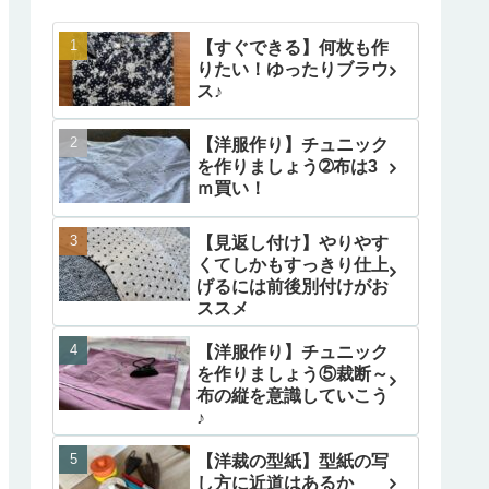
【すぐできる】何枚も作
りたい！ゆったりブラウ
ス♪
【洋服作り】チュニック
を作りましょう➁布は3
ｍ買い！
【見返し付け】やりやす
くてしかもすっきり仕上
げるには前後別付けがお
ススメ
【洋服作り】チュニック
を作りましょう⑤裁断～
布の縦を意識していこう
♪
【洋裁の型紙】型紙の写
し方に近道はあるか