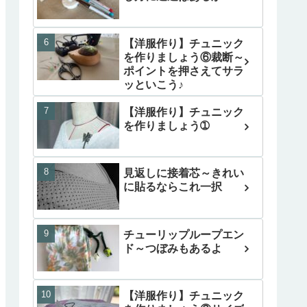
【洋服作り】チュニック
を作りましょう⑥裁断～
ポイントを押さえてサラ
ッといこう♪
【洋服作り】チュニック
を作りましょう➀
見返しに接着芯～きれい
に貼るならこれ一択
チューリップループエン
ド～つぼみもあるよ
【洋服作り】チュニック