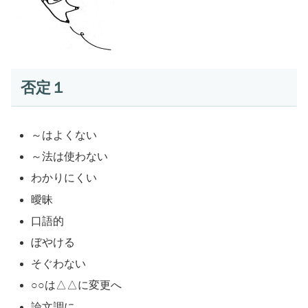
否定１
～はよくない
～法は使わない
わかりにくい
曖昧
口語的
ぼやける
そぐわない
○○は△△に変更へ
論文調に