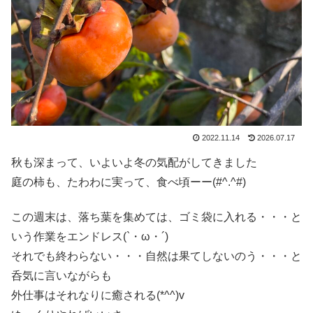
2022.11.14
2026.07.17
秋も深まって、いよいよ冬の気配がしてきました
庭の柿も、たわわに実って、食べ頃ーー(#^.^#)
この週末は、落ち葉を集めては、ゴミ袋に入れる・・・と
いう作業をエンドレス(`・ω・´)
それでも終わらない・・・自然は果てしないのう・・・と
呑気に言いながらも
外仕事はそれなりに癒される(*^^)v