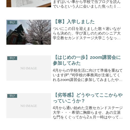
まずはいい事から学校で当ブログを読ん
でいるという人に会いました焦った💧頭
の中がせわしなく動いていたよ(よけいな
こと書いてないよね？？？？？)身バレし
ないように、気を付けて書いていたはず
【寒】入学しました
学び
なんだけど立...
ついにこの日を迎えました散々迷いなが
らも決めた、学び直しのためのシニア大
学立教セカンドステージ大学こうなった
ら何とか頑張るしかない(*^^)v寒の戻り
で、肌寒い冬を思わせる陽気の今
日・・・入学式が行われました青い空に
ピンクの桜暖かそうだけれ...
【はじめの一歩】zoom講習会に
学び
参加してみた
4月からの学校生活に向けて準備を重ねて
います(#^.^#)学校の事務局が主催してく
れるzoom講習会に参加してみましたやっ
ぱりオンラインも多いらしい・・・だよ
ねzoomに参加するビデオ・マイクのオン
オフリアクションをするチャットを使う
【劣等感】どうやってここからや
学び
表示名...
っていこうか？
4月から通い始めた立教セカンドステージ
大学・・・希望に胸膨らませ、あの立派
な門をくぐってから2ヵ月一時はやってい
ける？と悩んだ時もありましたが・・・
少しだけ慣れてきました対面は？実際学