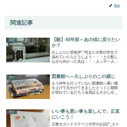
Aoi
関連記事
【馳】40年前～あの頃に戻りたい
学び
か？
久しぶりに登校(#^.^#)また大勢の学生で
溢れていたらどうしよう・・・と心配し
ながら向かった先は・・・人っ子一人💧
というわけにはいきませんが学生少なめ
(*^-^*)誰もいない場所で、こんな写真も撮
れるくらい(笑)構内には、至る所にベンチ
図書館へ～久しぶりのこの感じ
学び
が...
もう何年も行っていない図書館へ重い腰
を上げて出かけてきましたとっくに期限
が切れているだろう会員証もさがし出し
まずは更新手続きから♪車で10分ほどのと
ころにある、地元の図書館平成24年に新
しくなって、数回行ったくらいなぜに足
が遠いかというと、...
いい事も悪い事も楽しんで、正直
学び
にいこう！
立教セカンドステージ大学のお話(^_-)-☆