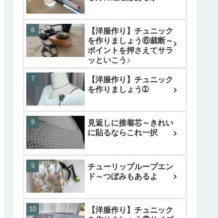
【洋服作り】チュニック
を作りましょう⑥裁断～
ポイントを押さえてサラ
ッといこう♪
【洋服作り】チュニック
を作りましょう➀
見返しに接着芯～きれい
に貼るならこれ一択
チューリップループエン
ド～つぼみもあるよ
【洋服作り】チュニック