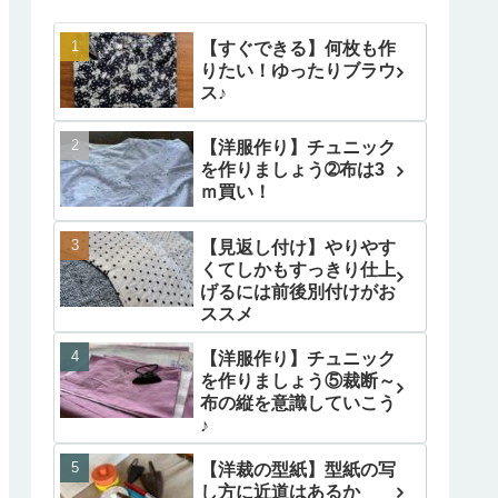
【すぐできる】何枚も作
りたい！ゆったりブラウ
ス♪
【洋服作り】チュニック
を作りましょう➁布は3
ｍ買い！
【見返し付け】やりやす
くてしかもすっきり仕上
げるには前後別付けがお
ススメ
【洋服作り】チュニック
を作りましょう⑤裁断～
布の縦を意識していこう
♪
【洋裁の型紙】型紙の写
し方に近道はあるか