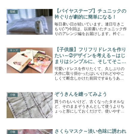
ったりと気候の変動のせいなのかなんだ
かぼんやり過ごしています。世の中は心
【バイヤステープ】チュニックの
型紙
が痛む事件や事故...
衿ぐりが劇的に簡単になる！
毎日暑い日が続いています。連日引きこ
もり('-'*)今回は、以前書いたチュニック作
りのアレンジ編をお届けします。衿ぐり
始末、バイヤステープを使ってチャチャ
ッと仕上げます。･･････いうほど単純で
はありませんが、市販のテープを使え
【子供服】フリフリドレスを作り
キッズ
ば、見返し...
たい～➁デザインを考える～はじ
まりはシンプルに、そしてそこか
ら肉付けしていく！
可愛いドレスを作りたくて、久しぶりの
大作に取り掛かったはいいけれどややこ
しくて断念しかけた前回です⇊もうあれ
これ難しいことが考えられない((+_+))老
化が激しいです・・・自分のものなら、
とっくに諦めているけれどどうしても、
ぞうきんを縫ってみよう
小物
このドレスを着た...
買うのもいいけど、古くなったタオルな
ど、そのままぞうきんとして使うよりち
ょっと形にしておくだけで、使いやすい
し、なによりいい気分ですかんたんで、
ゴミゼロぞうきんカットしたところか
ら、ボロボロ繊維がこぼれて、少しだけ
ゴミになりますがあとは無駄...
さくらマスク～淡い色味に誘われ
小物