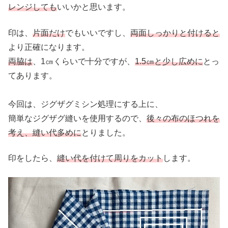
レンジしても
いいかと思います。
印は、
片面だけ
でもいいですし、
両面しっかりと付けると
より正確になります。
両脇は
、1㎝くらいで十分ですが、
1.5㎝と少し広めに
とっ
てあります。
今回は、ジグザグミシン処理にする上に、
簡単なジグザグ縫いを使用するので、
後々の布のほつれを
考え、縫い代多めに
とりました。
印をしたら、
縫い代を付けて周りをカット
します。