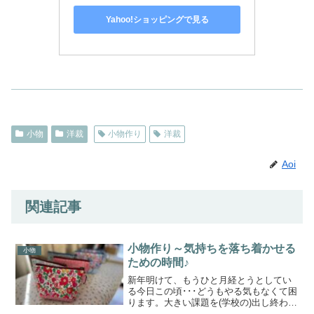
Yahoo!ショッピングで見る
小物
洋裁
小物作り
洋裁
Aoi
関連記事
小物作り～気持ちを落ち着かせる
小物
ための時間♪
新年明けて、もうひと月経とうとしてい
る今日この頃･･･どうもやる気もなくて困
ります。大きい課題を(学校の)出し終わっ
た安心感からかまた、寒かったり暖かか