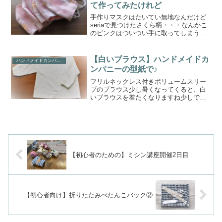
て作ってみたけれど
手作りマスクはたいてい無地なんだけど
seriaで見つけたさくら柄・・・なんかこ
のピンクはついつい手に取ってしまうマ
スクを作ってみた・・・春だね桜クロス
用らしい本来の使い方は、カラーボック
スなどの目隠し用らしい一気に部屋が春
【白いブラウス】ハンドメイドカ
ハンドメイドカンパニー
めいて、いいかもし...
ンパニーの型紙で♪
フリルネックレス付きボリュームスリー
ブのブラウス少し暑くなってくると、白
いブラウスを着たくなりますね少しでも
涼し気にしたい・・・今回は、普段はあ
まり選ばない、ボートネックのブラウス
を作ります開きがないので、ボタン付け
なし袖口はらくらくゴム入...
【初心者のための】ミシン講座開催2日目
【初心者向け】折りたたみぺたんこバック②