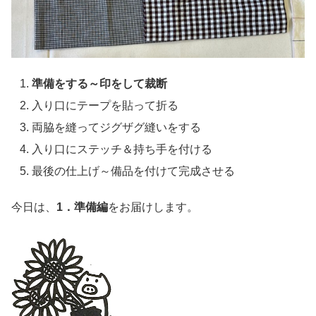
準備をする～印をして裁断
入り口にテープを貼って折る
両脇を縫ってジグザグ縫いをする
入り口にステッチ＆持ち手を付ける
最後の仕上げ～備品を付けて完成させる
今日は、
1．準備編
をお届けします。