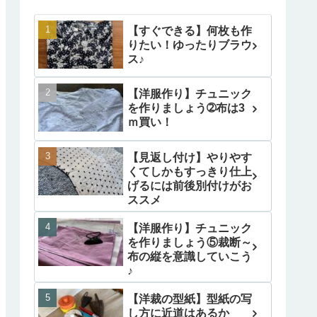
【すぐできる】何枚も作
りたい！ゆったりブラウ
ス♪
【洋服作り】チュニック
を作りましょう➁布は3
ｍ買い！
【見返し付け】やりやす
くてしかもすっきり仕上
げるには前後別付けがお
ススメ
【洋服作り】チュニック
を作りましょう⑤裁断～
布の縦を意識していこう
♪
【洋裁の型紙】型紙の写
し方に近道はあるか