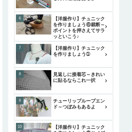
【洋服作り】チュニック
を作りましょう⑥裁断～
ポイントを押さえてサラ
ッといこう♪
【洋服作り】チュニック
を作りましょう➀
見返しに接着芯～きれい
に貼るならこれ一択
チューリップループエン
ド～つぼみもあるよ
【洋服作り】チュニック