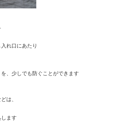
す
し入れ口にあたり
とを、少しでも防ぐことができます
などは、
処します