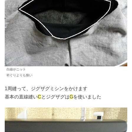
白線がニット
衿ぐりよりも狭い
1周縫って、ジグザグミシンをかけます
基本の直線縫い
C
とジグザグは
G
を使いました