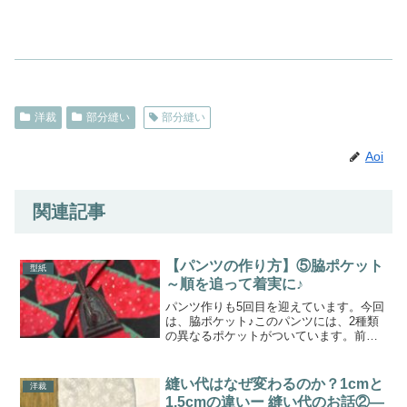
洋裁
部分縫い
部分縫い
Aoi
関連記事
【パンツの作り方】⑤脇ポケット
型紙
～順を追って着実に♪
パンツ作りも5回目を迎えています。今回
は、脇ポケット♪このパンツには、2種類
の異なるポケットがついています。前回
のパッチポケットは、貼り付けポケット
ともいいます。ポケットの形そのまま
に、平らにおいて回りを縫うといったシ
縫い代はなぜ変わるのか？1cmと
洋裁
ンプルなものです。強度...
1.5cmの違いー 縫い代のお話②―