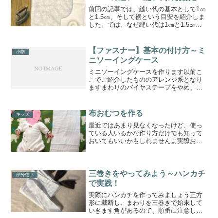
前回の記事では、縫い代の基本として1㎝
と1.5㎝、そして裾という目安を紹介しま
した。では、なぜ縫い代は1㎝と1.5㎝に
分かれるのでしょうか。この理由が分か
ると、ただ覚えるのではなく、自分で判
断できるようになってきます。曲線と直
【ファスナー】基本の付け方～ミ
小物
線の違い縫い代...
ニソーイングケース
ミニソーイングケースを作ります以前こ
こでご紹介したもののアレンジ系となり
ますまわりのバイヤステープをやめ、中
縫いして仕上げるようにして大幅に時短
を考えました以前のものはこちら⇊記事
はこちらになりますので、よかったらヾ
布おむつを作る
キッズ
(≧▽≦)ﾉ⇊今回は、こ...
最近ではあまり見なくなったけど、使っ
ている人いるかな作り方だけでも知って
おいてもいいかもしれませんよ実際おむ
つとして使わなくてもおむつ替えの時の
一時お尻置き場(？)にしたり肌触りがとて
もいいので、肌が弱い子は特に、また少
し赤くなっちゃったか...
三巻きをやってみよう～ハンカチ
部分縫い
で実践！
実際にハンカチを作ってみましょう正方
形に裁断し、まわりを三巻きで始末して
いきます角があるので、順番に注意して