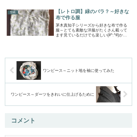
縫いましょう順番に注意まずは、布の縦
方向から縫いはじめます①角を三角にカ
ットし、途中まででいったん止まります
【レトロ調】緑のバラ？～好きな
型紙
(黄〇印)次に、②を縫い...
布で作る服
茅木真知子シリーズから好きな布で作る
服～とても素敵な洋服がたくさん載って
ます見ているだけでも楽しい(#^.^#)かな
り昔に買って、その時チラッと読んで、
(※買っただけでひと安心して放置・・・)
本棚に収まっているだけでしたが今回は
その中から1...
ワンピース～ニット地を袖に使ってみた
ワンピース～ダーツをきれいに仕上げるために
コメント