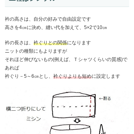
衿の高さは、自分の好みで自由設定です
高さを4㎝に決め、縫い代を加えて、5×2で10㎝
衿の長さは、
衿ぐりとの関係
になります
ニットの種類にもよりますが
それほど伸びないもの(例えば、Ｔシャツくらいの質感)で
あれば
衿ぐり－5～6㎝とし、
衿ぐりよりも短め
に設定します