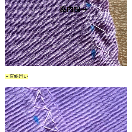
＋直線縫い