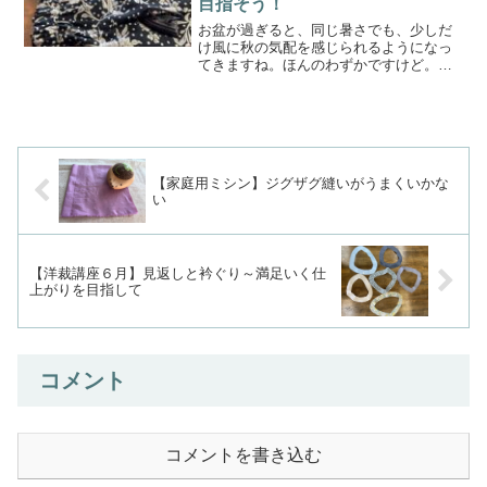
目指そう！
お盆が過ぎると、同じ暑さでも、少しだ
け風に秋の気配を感じられるようになっ
てきますね。ほんのわずかですけど。夏
が終わっていくのを感じます。毎年のこ
とだけど、今年も暑かった(__;)💦もう少
しですからね。頑張っていきましょう
(^_^)今回は、先...
【家庭用ミシン】ジグザグ縫いがうまくいかな
い
【洋裁講座６月】見返しと衿ぐり～満足いく仕
上がりを目指して
コメント
コメントを書き込む