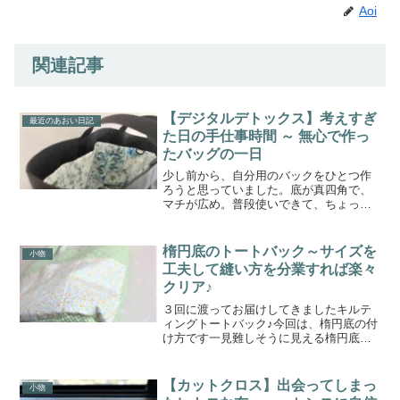
Aoi
関連記事
【デジタルデトックス】考えすぎ
最近のあおい日記
た日の手仕事時間 ～ 無心で作っ
たバッグの一日
少し前から、自分用のバックをひとつ作
ろうと思っていました。底が真四角で、
マチが広め。普段使いできて、ちょっと
荷物が多い日でも安心なサイズ感のも
の。生地も材料も、すでに家に揃ってい
たのですが、なんとなく後回しになって
楕円底のトートバック～サイズを
小物
いて、ようやく今日、取りか...
工夫して縫い方を分業すれば楽々
クリア♪
３回に渡ってお届けしてきましたキルテ
ィングトートバック♪今回は、楕円底の付
け方です一見難しそうに見える楕円底の
縫い付けも少しだけサイズをかえて、縫
い方を分けていけば割とスムーズにいき
ますその辺のお話ですきっとやりたくな
【カットクロス】出会ってしまっ
小物
ってくると思います(*...