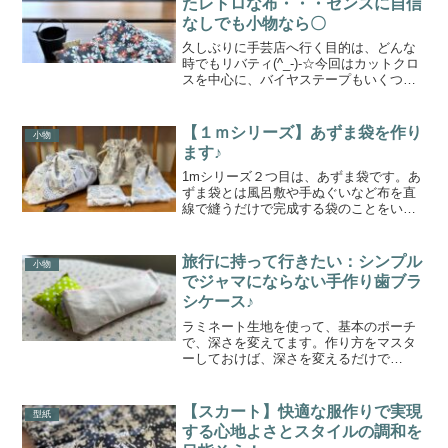
たレトロな布・・・センスに自信
なしでも小物なら〇
久しぶりに手芸店へ行く目的は、どんな
時でもリバティ(^_-)-☆今回はカットクロ
スを中心に、バイヤステープもいくつか
買った(#^.^#)特に作る目的はないけれ
ど、買う・・・それが楽しみ老後にこれ
を使ってあれこれ作るのが夢・・・(←も
【１ｍシリーズ】あずま袋を作り
小物
うすでに...
ます♪
1mシリーズ２つ目は、あずま袋です。あ
ずま袋とは風呂敷や手ぬぐいなど布を直
線で縫うだけで完成する袋のことをい
い、 西洋のカバンを見た町民が風呂敷や
手拭いを使い、真似して作ったことが始
まりといわれています。 〈京都から見た
旅行に持って行きたい：シンプル
小物
江戸〉を差して、あず...
でジャマにならない手作り歯ブラ
シケース♪
ラミネート生地を使って、基本のポーチ
で、深さを変えてます。作り方をマスタ
ーしておけば、深さを変えるだけで
OK(^_^)vいろいろな用途へとアレンジで
きます。今回は、旅に出たい･･･という気
持ちから歯磨きセットを入れる物を作ろ
【スカート】快適な服作りで実現
型紙
うと思い立ちまし...
する心地よさとスタイルの調和を