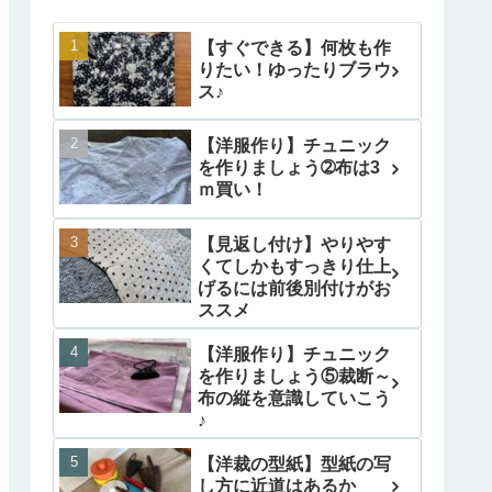
【すぐできる】何枚も作
りたい！ゆったりブラウ
ス♪
【洋服作り】チュニック
を作りましょう➁布は3
ｍ買い！
【見返し付け】やりやす
くてしかもすっきり仕上
げるには前後別付けがお
ススメ
【洋服作り】チュニック
を作りましょう⑤裁断～
布の縦を意識していこう
♪
【洋裁の型紙】型紙の写
し方に近道はあるか