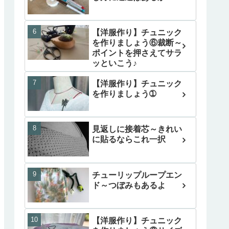
【洋服作り】チュニック
を作りましょう⑥裁断～
ポイントを押さえてサラ
ッといこう♪
【洋服作り】チュニック
を作りましょう➀
見返しに接着芯～きれい
に貼るならこれ一択
チューリップループエン
ド～つぼみもあるよ
【洋服作り】チュニック