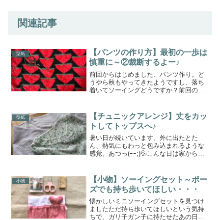
関連記事
【パンツの作り方】最初の一歩は
型紙
慎重に～②裁断するよー♪
前回からはじめました、パンツ作り。ど
うやら秋もやってきたようですし、落ち
着いてソーイングどうですか？前回のお
話、布や備品の準備についてはこちらか
ら⇩今回は、裁断していきましょう。全工
程をまずは！全行程の前半部分～裁断か
【チュニックアレンジ】丈をカッ
型紙
らベルトを着ける前まで...
トしてトップスへ♪
暑い日が続いています。外に出たとた
ん、熱気にもわっと包み込まれるような
感覚。あつっ(ｰｰ;)💦こんな日は家から出
ないのが一番だけど用事があるときは朝
のうちに済ませたいものです。今回はチ
ュニック作りの型紙を利用して、トップ
【小物】ソーイングセット～ポー
小物
スへとアレンジします...
ズでも持ち歩いてほしい・・・
懐かしいミニソーイングセットを見つけ
ましたただ持ち歩いてほしいという気持
ちで、ガリ子ガン子に持たせたあの日