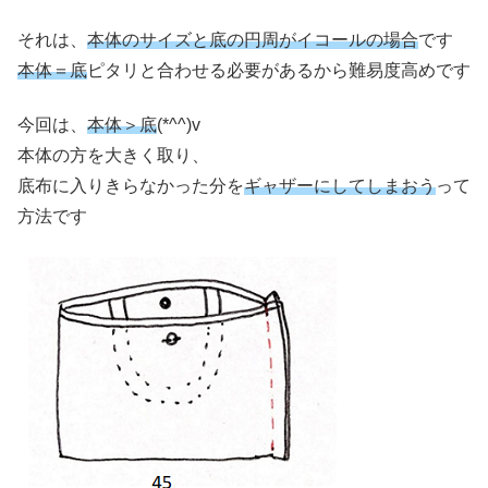
それは、
本体のサイズと底の円周がイコールの場合
です
本体＝底
ピタリと合わせる必要があるから難易度高めです
今回は、
本体＞底
(*^^)v
本体の方を大きく取り、
底布に入りきらなかった分を
ギャザーにしてしまおう
って
方法です