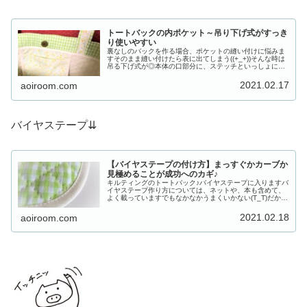
トートバックの内ポケット～吊り下げ式がすっき
り使いやすい
裏なしのバックを作る場合、ポケットの縫い付けに悩みま
すそのまま縫い付けたら表に出てしまう((+_+))そんな時は
吊る下げ式が◎本体の口部分に、ステッチといっしょに縫
いとめてしまえば表に縫い目が出ることもなしあまり大き
いものはできませんが、ち...
2021.02.17
aoiroom.com
バイヤステープ⇊
【バイヤステープの付け方】まっすぐかカーブか
見極めることが成功へのカギ♪
キルティングのトートバック♪バイヤステープに入りますバ
イヤステープ作り方については、ネットや、本も含めて、
よく載っていますでもなかなかうまくいかない(T_T)だから
とても便利なのは知っているけれど手が出しずらい・・・
ですね失敗するくらいなら...
2021.02.18
aoiroom.com