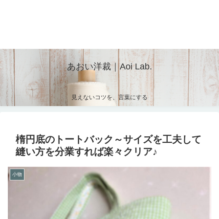
あおい洋裁｜Aoi Lab.
見えないコツを、言葉にする
楕円底のトートバック～サイズを工夫して
縫い方を分業すれば楽々クリア♪
小物