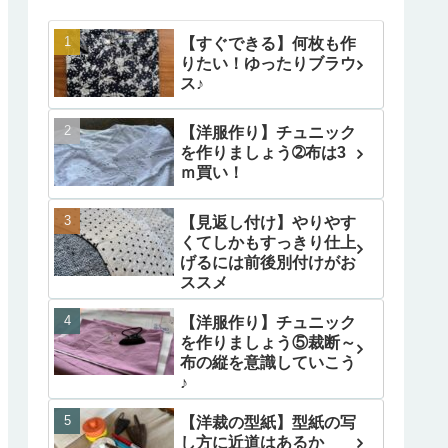
【すぐできる】何枚も作
りたい！ゆったりブラウ
ス♪
【洋服作り】チュニック
を作りましょう➁布は3
ｍ買い！
【見返し付け】やりやす
くてしかもすっきり仕上
げるには前後別付けがお
ススメ
【洋服作り】チュニック
を作りましょう⑤裁断～
布の縦を意識していこう
♪
【洋裁の型紙】型紙の写
し方に近道はあるか