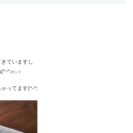
てきていますし
-^;
ホント
てます(^-^;