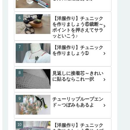
【洋服作り】チュニック
を作りましょう⑥裁断～
ポイントを押さえてサラ
ッといこう♪
【洋服作り】チュニック
を作りましょう➀
見返しに接着芯～きれい
に貼るならこれ一択
チューリップループエン
ド～つぼみもあるよ
【洋服作り】チュニック