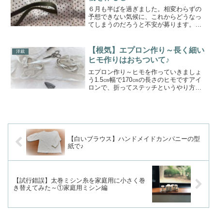
６月も半ばを過ぎました。相変わらずの
予想できない気候に、これからどうなっ
てしまうのだろうと不安が募ります。心
配なのは、身体のこと。今年は特に、調
子を崩すことが多かったので、よけいに
気になってしまいます。健康に注意する
【根気】エプロン作り～長く細い
洋裁
のはもちろんだけどそれだ...
ヒモ作りはおちついて♪
エプロン作り～ヒモを作っていきましょ
う1.5㎝幅で170㎝の長さのヒモですアイ
ロンで、折ってステッチというやり方も
ありますが長さのあるものは、中縫いし
て表に返すやり方が結局のところ一番早
い細めなので、少しやりづらさはありま
すが、頑張りましょ...
【白いブラウス】ハンドメイドカンパニーの型
紙で♪
【試行錯誤】太巻ミシン糸を家庭用に小さく巻
き替えてみた～①家庭用ミシン編