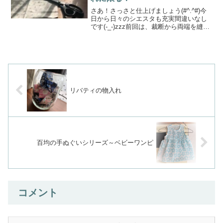
さあ！さっさと仕上げましょう(#^.^#)今
日から日々のシエスタも充実間違いなし
です(-_-)zzz前回は、裁断から両端を縫っ
たところまででした⇊今回は、裁ち目を
始末して仕上げていきますロックミシン
もジグザグミシンも使いませんいつもの
必殺技...
リバティの物入れ
百均の手ぬぐいシリーズ～ベビーワンピ
コメント