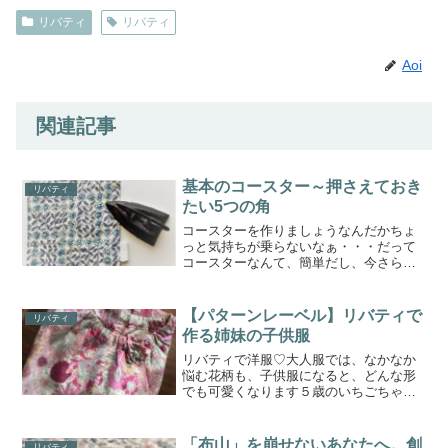
リバティ
リバティ
Aoi
関連記事
基本のコースター～押さえておき
リバティ
たい5つの角
コースターを作りましょうなんだかちょ
っと気持ちが乗らないなぁ・・・だって
コースターなんて、簡単だし、今さらな
感じ・・・かもしれません(・´з`・)ただ四
角に縫ってひっくり返したらいいだけ作
っても使わない買った方が安上がり(百均
【パターンレーベル】リバティで
リバティ
とか)もちろん...
作る姉妹の子供服
リバティで洋服♡大人服では、なかなか
悩む花柄も、子供服になると、どんな形
でも可愛くなります５歳のいちごちゃん
のために、せっせと作りましたいちごち
ゃんについてはこちらから⇊ラグランス
リーブブラウス使用したのはパターンレ
「布山」を崩せないあなたへ。創
リバティ