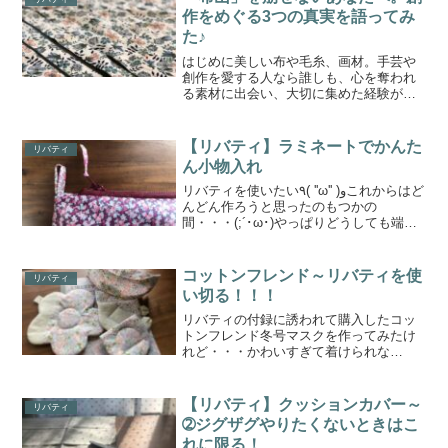
ーベルの子供服ソーイング...
作をめぐる3つの真実を語ってみ
た♪
はじめに美しい布や毛糸、画材。手芸や
創作を愛する人なら誰しも、心を奪われ
る素材に出会い、大切に集めた経験があ
るでしょう。しかし、その「大切なも
の」ほどハサミを入れるのをためらい、
ただ棚に並べて眺めているだけ…という
【リバティ】ラミネートでかんた
リバティ
ことも少なくありません。こ...
ん小物入れ
リバティを使いたい٩( ''ω'' )وこれからはど
んどん作ろうと思ったのもつかの
間・・・(;´･ω･)やっぱりどうしても端布
から処理していきたい・・・大きいもの
を縫ったって、結局のところ、端布が残
るだけそしてそれをまたどうしようか悩
コットンフレンド～リバティを使
リバティ
む日々...
い切る！！！
リバティの付録に誘われて購入したコッ
トンフレンド冬号マスクを作ってみたけ
れど・・・かわいすぎて着けられな
い・・・残りのリバティで、何とか使え
るものを作ろう、とじっくり読み返すフ
ラワーコースターとティーカップコース
【リバティ】クッションカバー～
リバティ
ターを作ります型紙(T_T)...
➁ジグザグやりたくないときはこ
れに限る！