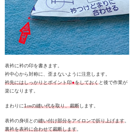
表衿に衿の印を書きます。
衿中心から対称に、歪まないように注意します。
衿先にはしっかりとポイント印
●
をしておく
と後で作業が
楽になります。
まわりに
1㎝の縫い代を取り、裁断
します。
表衿の身頃との
縫い付け部分をアイロンで折り上げます
。
裏衿を表衿に合わせて裁断します
。