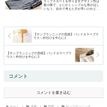
ラップスカートを作りますデザイン性は
最小限で、とにかくシンプルな形がほし
いもう、自分で考えた方が早いけれどし
つこく型紙をさがす日々(笑)アンクロー
ズ・型紙屋さんで見つけたこのシンプル
なラップスカート(#^.^#)しかも丈長！
え？スカートとか...
【サンプランニングの型紙】バンドカラーブラ
ウス～衿付けを中心に1
【サンプランニングの型紙】バンドカラーブラ
ウス～衿付けを中心に3
コメント
コメントを書き込む
ホーム
洋裁
型紙
サンプランニング