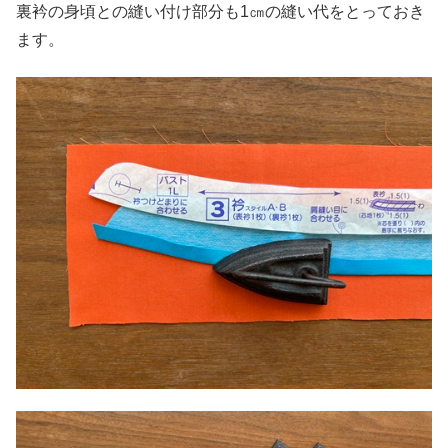
裏衿の身頃との縫い付け部分も1㎝の縫い代をとっておき
ます。