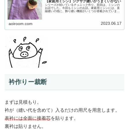
【家庭用ミシン】ジグザグ縫いがうまくいかない
シリーズが続いているチュニック作り、前回は、ミシンの
お話でした。今回もミシンのお話。家庭用ミシンには、直
線縫いの他に、飾り縫い機能がいくつか搭載されていま
す。少し高価なコンピューターミシンになると、使いきれ
ないほどのもの～ネットからダウンロ...
2023.06.17
aoiroom.com
衿作りー裁断
まずは見積もり。
衿が（縫い代を含めて）入るだけの用尺を用意します。
表衿には全面に接着芯
を貼ります。
裏衿は貼りません。