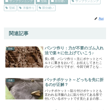
サンプランニング
型紙
部分縫い
サンプランニング
型紙
洋服作り
部分縫い
Aoi
関連記事
パンツ作り：力が不要のゴム入れ
型紙
法で楽々に仕上げていこう♪
長い間、パンツ作り～主にポケットとベ
ルトに重きをおいて、お伝えしてきたこ
のパンツ作りですが、今回で終了となり
ます。ゴムを入れ⑧仕上げて⑨いきま
す。前回は、ベルト布と身頃に縫い付
け、後ろパンツのウエストのみステッチ
パッチポケット～どっちを先に折
洋裁
をかけました。今回は、ゴムを...
るのが正解？
パッチポケット～貼り付けポケットとも
言われる洋服の上に貼り付けてある形で
付いているポケットです見たままの形が
はっきりと出てきますのでかんたんなよ
うに見えて、意外と気を使うところが多