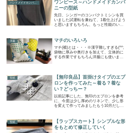
くなります縫い目もそのまま見えますの
ワンピース～ハンドメイドカンパ
ハンドメイドカンパニー
で、ミシン目が曲がっても...
ニーの型紙
先日、シンガーのコンパクトミシンを買
いました試運転を兼ねて、1着仕上げよう
と思いますもちろん、もっと性能のいい
ミシンを使ったら何のストレスもなく、
出来上がりも満足いくものになることは
間違いないのですがせっかく買ったのだ
マチのいろいろ
洋裁
し、いったいどこまでで...
マチ(襠)とは・・・※漢字難しすぎる(^^;
袋物に厚みや奥行きを加えて、立体的に
する作業ですもちろん洋服にも使います
お弁当袋、トートバック、ポーチ、お買
い物バックなど、おぼえておくと様々な
場面で活躍できますマチにもいくつか種
類がありますので...
【無印良品】首掛けタイプのエプ
型紙
ロンを作ってみた～着る？着な
い？どっちー？
以前記事にした、無印のエプロンを参考
に、今度は少し厚めのリネンで、少し形
を変えて作ってみましたもう10月だしね
(^-^;エプロンも少し厚めに衣替えヽ(^。^)
ノ全体的には同じサイズは変えずに、首
掛けタイプにしましたよってひも通し穴
【ラップスカート】シンプルな形
型紙
はなし三つ...
をもとめて修正していく