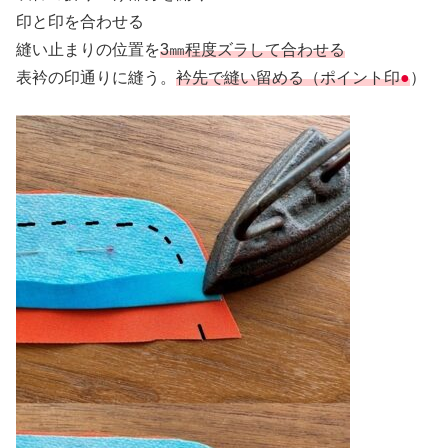
印と印を合わせる
縫い止まりの位置を
3㎜程度ズラして合わせる
表衿の印通りに縫う。
衿先で縫い留める（ポイント印
●
）