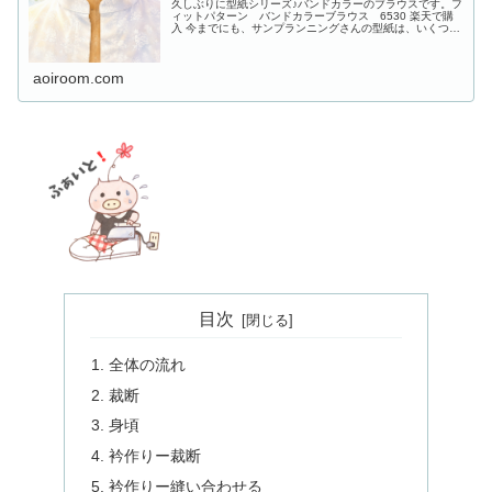
久しぶりに型紙シリーズ♪バンドカラーのブラウスです。フ
ィットパターン バンドカラーブラウス 6530 楽天で購
入 今までにも、サンプランニングさんの型紙は、いくつか
使用し作り方などをあげてきました。一工程一工程、てい
ねいに説明してきたつもり...
aoiroom.com
目次
全体の流れ
裁断
身頃
衿作りー裁断
衿作りー縫い合わせる