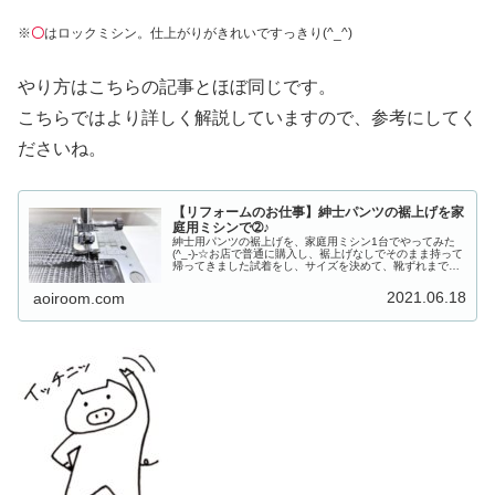
※
〇
はロックミシン。仕上がりがきれいですっきり(^_^)
やり方はこちらの記事とほぼ同じです。
こちらではより詳しく解説していますので、参考にしてく
ださいね。
【リフォームのお仕事】紳士パンツの裾上げを家
庭用ミシンで➁♪
紳士用パンツの裾上げを、家庭用ミシン1台でやってみた
(^_-)-☆お店で普通に購入し、裾上げなしでそのまま持って
帰ってきました試着をし、サイズを決めて、靴ずれまで付
けました前回のお話はこちらから⇊今回は、２．裾上げに
なりますはりきっていって...
2021.06.18
aoiroom.com