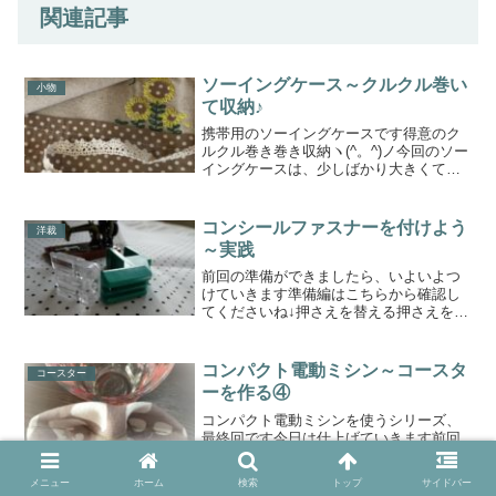
関連記事
ソーイングケース～クルクル巻い
小物
て収納♪
携帯用のソーイングケースです得意のク
ルクル巻き巻き収納ヽ(^。^)ノ今回のソー
イングケースは、少しばかり大きくて複
数収納するので巻くというよりは、たた
むという感じかもしれません上を折りた
たんで、物がこぼれ落ちるのを防ぎます
コンシールファスナーを付けよう
洋裁
そして、端からクル...
～実践
前回の準備ができましたら、いよいよつ
けていきます準備編はこちらから確認し
てくださいね↓押さえを替える押さえをコ
ンシール専用に替えますファスナーのス
ライダーがしっかりと下がっていること
を確認しますまずは家庭用ファスナーの
コンパクト電動ミシン～コースタ
コースター
務歯を、押さえの溝に入...
ーを作る④
コンパクト電動ミシンを使うシリーズ、
最終回です今日は仕上げていきます前回
は、はみ出しながらも、中縫いを頑張り
ました表に返して、仕上げのステッチで
メニュー
ホーム
検索
トップ
サイドバー
す準備アイロンを使わないで手アイロン