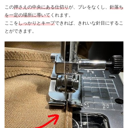
この
押さえの中央にある仕切り
が、ブレをなくし、
針落ち
を一定の場所に導いて
くれます。
ここを
しっかりとキープ
できれば、きれいな針目にするこ
とができます。