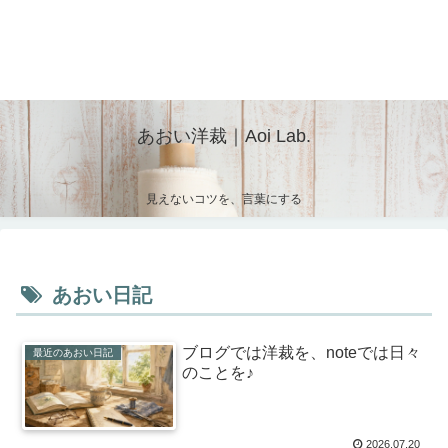
あおい洋裁｜Aoi Lab.
見えないコツを、言葉にする
あおい日記
ブログでは洋裁を、noteでは日々
最近のあおい日記
のことを♪
2026.07.20