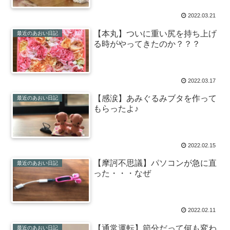
2022.03.21
【本丸】ついに重い尻を持ち上げ
最近のあおい日記
る時がやってきたのか？？？
2022.03.17
【感涙】あみぐるみブタを作って
最近のあおい日記
もらったよ♪
2022.02.15
【摩訶不思議】パソコンが急に直
最近のあおい日記
った・・・なぜ
2022.02.11
【通常運転】節分だって何も変わ
最近のあおい日記