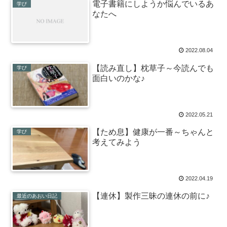
電子書籍にしようか悩んでいるあ
学び
なたへ
2022.08.04
【読み直し】枕草子～今読んでも
学び
面白いのかな♪
2022.05.21
【ため息】健康が一番～ちゃんと
学び
考えてみよう
2022.04.19
【連休】製作三昧の連休の前に♪
最近のあおい日記